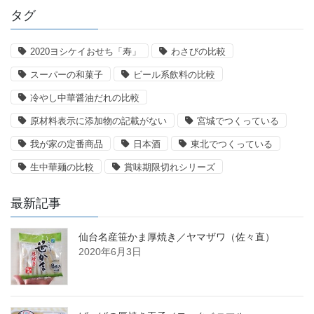
タグ
2020ヨシケイおせち「寿」
わさびの比較
スーパーの和菓子
ビール系飲料の比較
冷やし中華醤油だれの比較
原材料表示に添加物の記載がない
宮城でつくっている
我が家の定番商品
日本酒
東北でつくっている
生中華麺の比較
賞味期限切れシリーズ
最新記事
仙台名産笹かま厚焼き／ヤマザワ（佐々直）
2020年6月3日