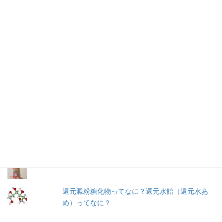
する気持ちはありませんが、何が入っているかは知りたいです。
加工食品の原材料は実際に商品の包装を見ないとわからないこと
が多いので、自分の記録用にこのブログを始めました。
人気の投稿とページ
早ゆで３分スパゲティ／マ・マー
【11年経過】コンソメ洋風だし（2008）瓶入り
／味の素
＜冷凍＞ペスカトーレ／ニッキーフーズ
トマトケチャップ／カゴメ
還元澱粉糖化物ってなに？還元水飴（還元水あ
め）ってなに？