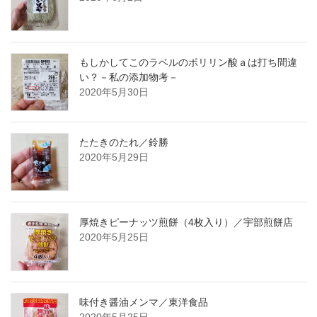
もしかしてこのラベルのポリリン酸ａは打ち間違
い？－私の添加物考－
2020年5月30日
たたきのたれ／鈴勝
2020年5月29日
厚焼きピーナッツ煎餅（4枚入り）／宇部煎餅店
2020年5月25日
味付き醤油メンマ／東洋食品
2020年5月25日