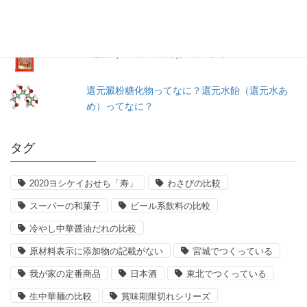
＜冷凍＞ペスカトーレ／ニッキーフーズ
馬拉糕(マーラーカオ)／ヤマザキ
還元澱粉糖化物ってなに？還元水飴（還元水あ
め）ってなに？
タグ
2020ヨシケイおせち「寿」
わさびの比較
スーパーの和菓子
ビール系飲料の比較
冷やし中華醤油だれの比較
原材料表示に添加物の記載がない
宮城でつくっている
我が家の定番商品
日本酒
東北でつくっている
生中華麺の比較
賞味期限切れシリーズ