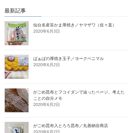
最新記事
仙台名産笹かま厚焼き／ヤマザワ（佐々直）
2020年6月3日
ばぁばの厚焼き玉子／ヨークベニマル
2020年6月2日
がごめ昆布とフコイダンで辿ったページ、考えた
ことの自分メモ
2020年6月2日
がごめ昆布入とろろ昆布／丸善納谷商店
2020年6月2日