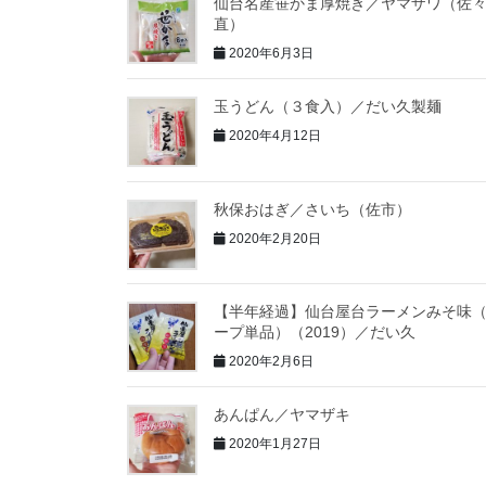
仙台名産笹かま厚焼き／ヤマザワ（佐
直）
2020年6月3日
玉うどん（３食入）／だい久製麺
2020年4月12日
秋保おはぎ／さいち（佐市）
2020年2月20日
【半年経過】仙台屋台ラーメンみそ味
ープ単品）（2019）／だい久
2020年2月6日
あんぱん／ヤマザキ
2020年1月27日