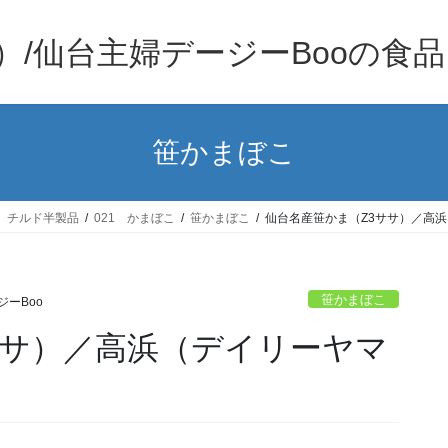
）/仙台主婦デージーBooの食
笹かまぼこ
、チルド半製品
021 かまぼこ
笹かまぼこ
仙台名産笹かま（Z3ササ）／高
笹かまぼこ
ジーBoo
ササ）／高浜（デイリーヤマ