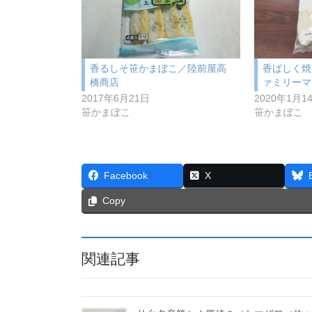
香るしそ笹かまぼこ／陸前屋高
香ばしく焼
橋商店
ァミリーマ
2017年6月21日
2020年1月1
笹かまぼこ
笹かまぼこ
Facebook
X
Copy
関連記事