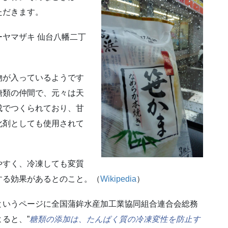
ただきます。
ヤマザキ 仙台八幡二丁
物が入っているようです
糖類の仲間で、元々は天
成でつくられており、甘
化剤としても使用されて
やすく、冷凍しても変質
する効果があるとのこと。（
Wikipedia
）
というページに全国蒲鉾水産加工業協同組合連合会総務
ると、”
糖類の添加は、たんぱく質の冷凍変性を防止す