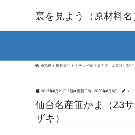
裏を見よう（原材料名
HOME
掲載食品
Ⅰチルド売り場
③ 水産練り製品
2017年6月21日
/ 最終更新日時 :
2020年6月6日
デー
仙台名産笹かま（Z3
ザキ）