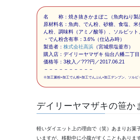
名 称：焼き抜きかまぼこ（魚肉ねり製
原材料名：魚肉、でん粉、砂糖、食塩、米
ん粉、調味料（アミノ酸等）、ソルビット
・でん粉含有率：3.6%（仕込み時）
製造者：
株式会社高浜
（宮城県塩釜市）
購入店：デイリーヤマザキ 仙台八幡二丁目
価格等：3枚入／???円／2017.06.21
－－－－－－－－－－
※加工澱粉=加工でん粉=加工でんぷん=加工デンプン、ソルビ
デイリーヤマザキの笹か
軽いダイエット上の理由で（笑）あまりお菓
いますが、移動中に小腹がすくこともありま