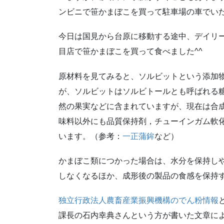
ンビニで笹かまぼこを買って駐車場の車でい
今日は国見から台原に移動する途中、デイリー
目店で笹かまぼこを買って食べました^^
原材料を見てみると、ソルビットという添加
が、ソルビットはソルビトールとも呼ばれる
然の果実などに含まれていますが、現在は合
味料以外にも品質保持剤，チューインガム軟
います。（参考：
一正蒲鉾
など）
かまぼこ類につかった場合は、水分を保持し
しなくなるほか、成形後の製品の食感を保持
独立行政法人農畜産業振興機構のでん粉情報
課長の石内幸典さんという方が書いた文章によ