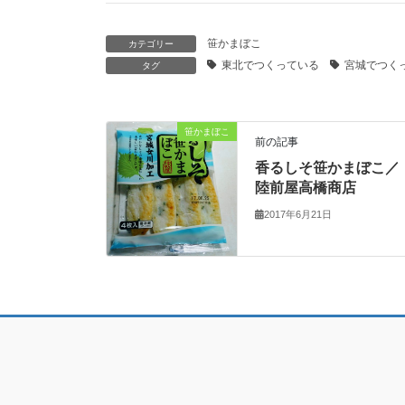
笹かまぼこ
カテゴリー
東北でつくっている
宮城でつく
タグ
笹かまぼこ
前の記事
香るしそ笹かまぼこ／
陸前屋高橋商店
2017年6月21日