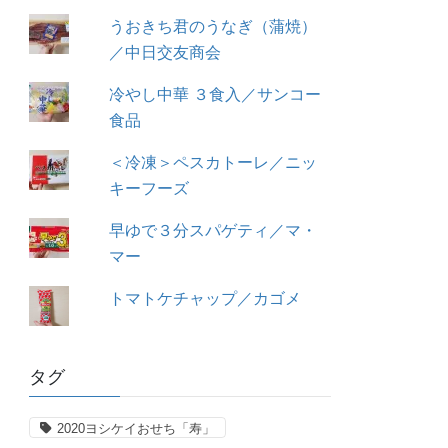
うおきち君のうなぎ（蒲焼）
／中日交友商会
冷やし中華 ３食入／サンコー
食品
＜冷凍＞ペスカトーレ／ニッ
キーフーズ
早ゆで３分スパゲティ／マ・
マー
トマトケチャップ／カゴメ
タグ
2020ヨシケイおせち「寿」