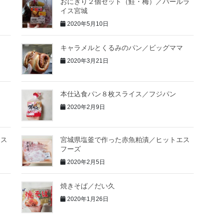
々
おにぎり２個セット（鮭・梅）／パールラ
イス宮城
2020年5月10日
キャラメルとくるみのパン／ビッグママ
2020年3月21日
本仕込食パン８枚スライス／フジパン
2020年2月9日
（ス
宮城県塩釜で作った赤魚粕漬／ヒットエス
フーズ
2020年2月5日
焼きそば／だい久
2020年1月26日