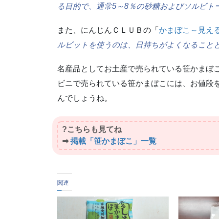
る目的で、通常5～8％の砂糖およびソルビト
また、にんじんＣＬＵＢの「
かまぼこ～見え
ルビットを使うのは、日持ちがよくなること
名産品としてお土産で売られている笹かまぼ
ビニで売られている笹かまぼこには、お値段
んでしょうね。
?こちらも見てね
➡
掲載「笹かまぼこ」一覧
関連