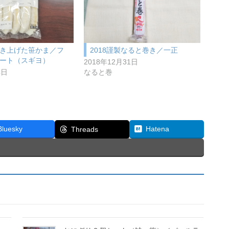
き上げた笹かま／フ
2018謹製なると巻き／一正
ート（スギヨ）
2018年12月31日
4日
なると巻
Bluesky
Hatena
Threads