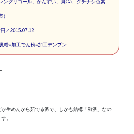
レングリコール、かんすい、貝Ca、クチナシ色素
市）
）
／2015.07.12
澱粉=加工でん粉=加工デンプン
す
ぜか生めんから茹でる派で、しかも結構「麺派」なの
ます。