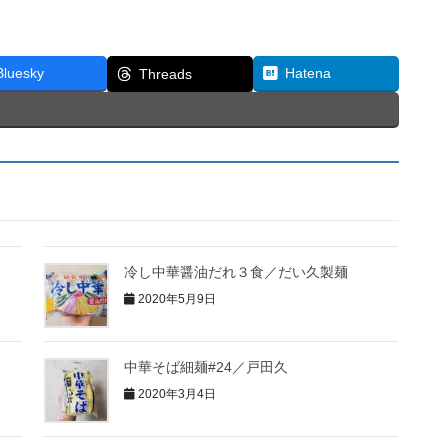
Bluesky
Hatena
Threads
冷し中華醤油だれ３食／だい久製麺
2020年5月9日
中華そば細麺#24／戸田久
2020年3月4日