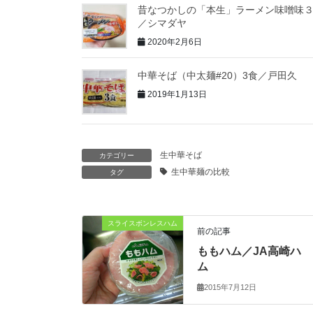
昔なつかしの「本生」ラーメン味噌味
／シマダヤ
2020年2月6日
中華そば（中太麺#20）3食／戸田久
2019年1月13日
生中華そば
カテゴリー
生中華麺の比較
タグ
スライスボンレスハム
前の記事
ももハム／JA高崎ハ
ム
2015年7月12日