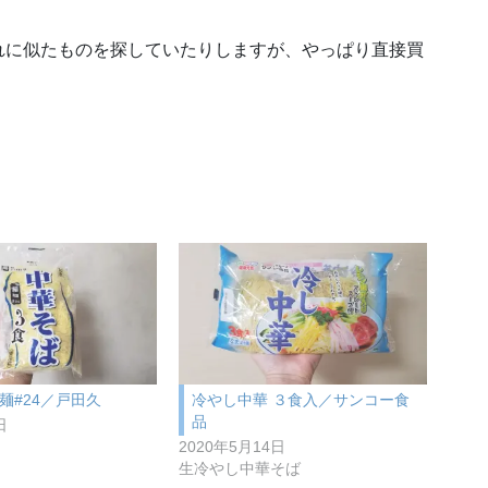
れに似たものを探していたりしますが、やっぱり直接買
麺#24／戸田久
冷やし中華 ３食入／サンコー食
品
日
2020年5月14日
生冷やし中華そば