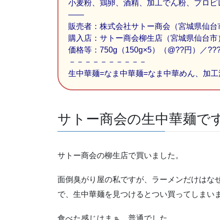
小麦粉、鶏卵、酒精、加工でん粉、プロピ
——
販売者：株式会社サトー商会（宮城県仙台
購入店：サトー商会柳生店（宮城県仙台市
価格等：750g（150g×5）（@??円）／???円
－－－－－－－－－－
生中華麺=なま中華麺=なま中華めん、加工
サトー商会の生中華麺で
サトー商会の柳生店で買いました。
面倒臭がり屋の私ですが、ラーメンだけはな
で、生中華麺を見つけるとつい買ってしまい
食べた感じはまぁ、普通でした。