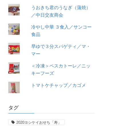
うおきち君のうなぎ（蒲焼）
／中日交友商会
冷やし中華 ３食入／サンコー
食品
早ゆで３分スパゲティ／マ・
マー
＜冷凍＞ペスカトーレ／ニッ
キーフーズ
トマトケチャップ／カゴメ
タグ
2020ヨシケイおせち「寿」