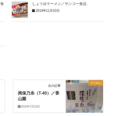
３食
しょうゆラーメン／サンコー食品
2019年11月10日
そうめん
次の記事
揖保乃糸（T-40）／香
山園
2015年7月12日