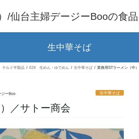
）/仙台主婦デージーBooの食
生中華そば
、チルド半製品
029 生めん・ゆでめん
生中華そば
業務用STラーメン（中
生中華そば
ジーBoo
中）／サトー商会