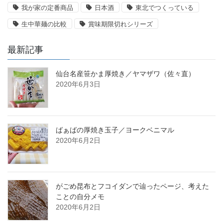
我が家の定番商品
日本酒
東北でつくっている
生中華麺の比較
賞味期限切れシリーズ
最新記事
仙台名産笹かま厚焼き／ヤマザワ（佐々直）
2020年6月3日
ばぁばの厚焼き玉子／ヨークベニマル
2020年6月2日
がごめ昆布とフコイダンで辿ったページ、考えた
ことの自分メモ
2020年6月2日