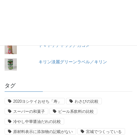
【11年経過】コンソメ洋風だし（2008）瓶入り
／味の素
＜冷凍＞ペスカトーレ／ニッキーフーズ
トマトケチャップ／カゴメ
キリン淡麗グリーンラベル／キリン
タグ
2020ヨシケイおせち「寿」
わさびの比較
スーパーの和菓子
ビール系飲料の比較
冷やし中華醤油だれの比較
原材料表示に添加物の記載がない
宮城でつくっている