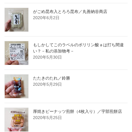
がごめ昆布入とろろ昆布／丸善納谷商店
2020年6月2日
もしかしてこのラベルのポリリン酸ａは打ち間違
い？－私の添加物考－
2020年5月30日
たたきのたれ／鈴勝
2020年5月29日
厚焼きピーナッツ煎餅（4枚入り）／宇部煎餅店
2020年5月25日