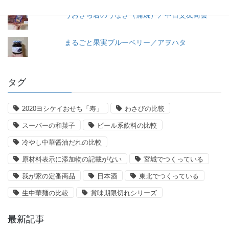
うおきち君のうなぎ（蒲焼）／中日交友商会
まるごと果実ブルーベリー／アヲハタ
タグ
2020ヨシケイおせち「寿」
わさびの比較
スーパーの和菓子
ビール系飲料の比較
冷やし中華醤油だれの比較
原材料表示に添加物の記載がない
宮城でつくっている
我が家の定番商品
日本酒
東北でつくっている
生中華麺の比較
賞味期限切れシリーズ
最新記事