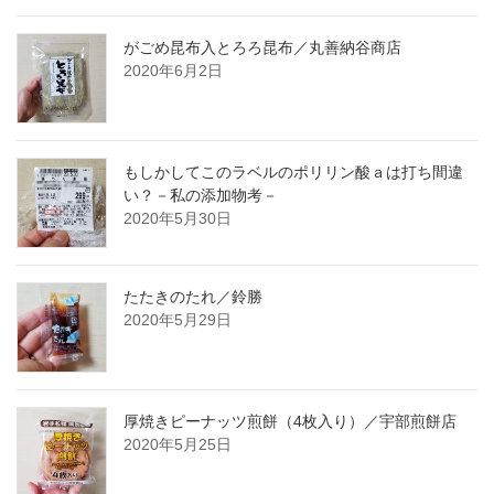
がごめ昆布入とろろ昆布／丸善納谷商店
2020年6月2日
もしかしてこのラベルのポリリン酸ａは打ち間違
い？－私の添加物考－
2020年5月30日
たたきのたれ／鈴勝
2020年5月29日
厚焼きピーナッツ煎餅（4枚入り）／宇部煎餅店
2020年5月25日