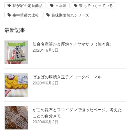
我が家の定番商品
日本酒
東北でつくっている
生中華麺の比較
賞味期限切れシリーズ
最新記事
仙台名産笹かま厚焼き／ヤマザワ（佐々直）
2020年6月3日
ばぁばの厚焼き玉子／ヨークベニマル
2020年6月2日
がごめ昆布とフコイダンで辿ったページ、考えた
ことの自分メモ
2020年6月2日