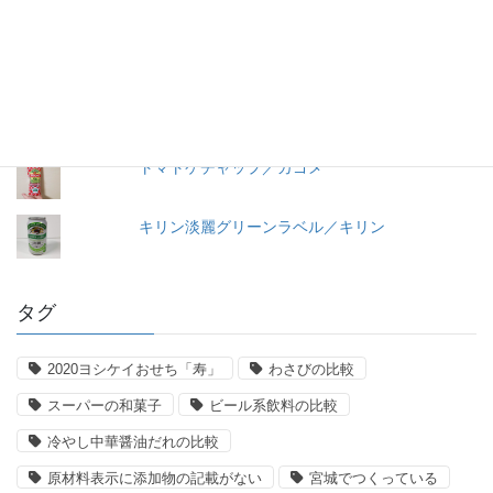
＜冷凍＞ペスカトーレ／ニッキーフーズ
【11年経過】コンソメ洋風だし（2008）瓶入り
／味の素
トマトケチャップ／カゴメ
キリン淡麗グリーンラベル／キリン
タグ
2020ヨシケイおせち「寿」
わさびの比較
スーパーの和菓子
ビール系飲料の比較
冷やし中華醤油だれの比較
原材料表示に添加物の記載がない
宮城でつくっている