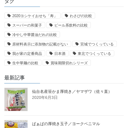
タグ
2020ヨシケイおせち「寿」
わさびの比較
スーパーの和菓子
ビール系飲料の比較
冷やし中華醤油だれの比較
原材料表示に添加物の記載がない
宮城でつくっている
我が家の定番商品
日本酒
東北でつくっている
生中華麺の比較
賞味期限切れシリーズ
最新記事
仙台名産笹かま厚焼き／ヤマザワ（佐々直）
2020年6月3日
ばぁばの厚焼き玉子／ヨークベニマル