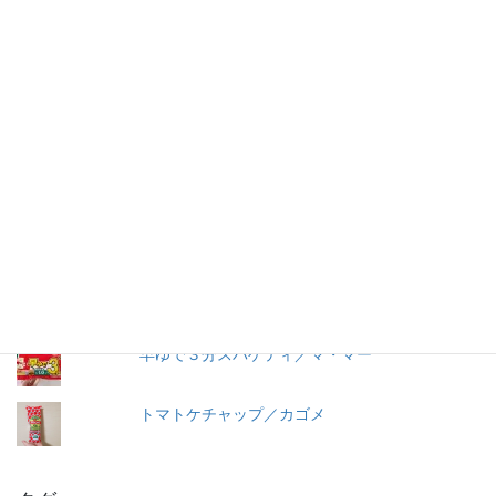
する気持ちはありませんが、何が入っているかは知りたいです。
加工食品の原材料は実際に商品の包装を見ないとわからないこと
が多いので、自分の記録用にこのブログを始めました。
人気の投稿とページ
うおきち君のうなぎ（蒲焼）／中日交友商会
冷やし中華 ３食入／サンコー食品
＜冷凍＞ペスカトーレ／ニッキーフーズ
早ゆで３分スパゲティ／マ・マー
トマトケチャップ／カゴメ