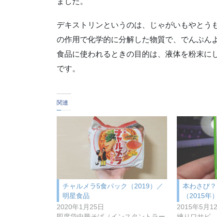
ました。
デキストリンというのは、じゃがいもやとうも
の作用で化学的に分解した物質で、でんぷん
食品に使われるときの目的は、液体を粉末に
です。
関連
チャルメラ5食パック（2019）／
本わさび？
明星食品
（2015年
2020年1月25日
2015年5月1
即席袋中華そば（インスタントラー
練りワサビ