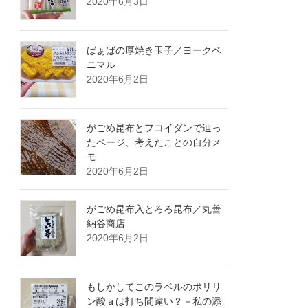
2020年6月3日
ばぁばの厚焼き玉子／ヨークベ
ニマル
2020年6月2日
がごめ昆布とフコイダンで辿っ
たページ、考えたことの自分メ
モ
2020年6月2日
がごめ昆布入とろろ昆布／丸善
納谷商店
2020年6月2日
もしかしてこのラベルのポリリ
ン酸ａは打ち間違い？－私の添