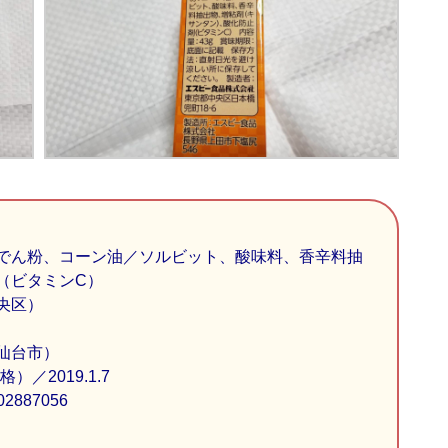
でん粉、コーン油／ソルビット、酸味料、香辛料抽
（ビタミンC）
央区）
仙台市）
）／2019.1.7
02887056