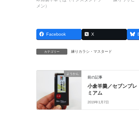
メン）
Facebook
X
練りカラシ・マスタード
カテゴリー
ようかん
前の記事
小倉羊羹／セブンプレ
ミアム
2019年1月7日