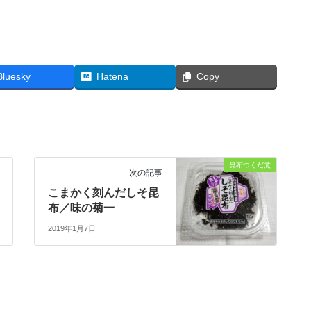
Bluesky
Hatena
Copy
昆布つくだ煮
次の記事
こまかく刻んだしそ昆
布／味の菊一
2019年1月7日