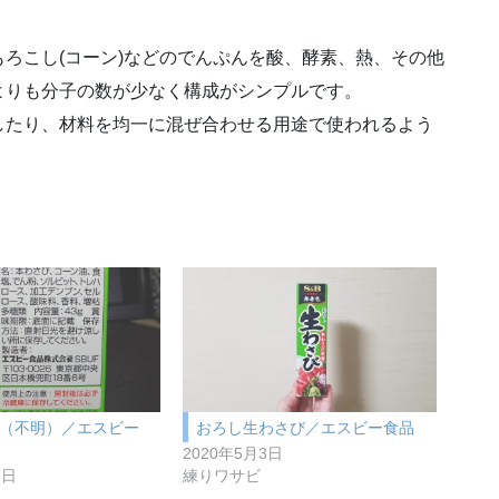
ろこし(コーン)などのでんぷんを酸、酵素、熱、その他
よりも分子の数が少なく構成がシンプルです。
したり、材料を均一に混ぜ合わせる用途で使われるよう
（不明）／エスビー
おろし生わさび／エスビー食品
）
2020年5月3日
2日
練りワサビ