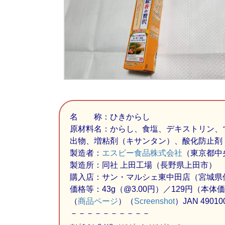
名 称：ひきからし
原材料名：からし、食塩、デキストリン、
出物、増粘剤（キサンタン）、酸化防止剤
製造者：
エスビー食品株式会社
（東京都中
製造所：同社 上田工場（長野県上田市）
購入店：サン・マルシェ東中田店（宮城県
価格等：43g（@3.00円）／129円（本体価格
（
商品ページ
）（
Screenshot
）JAN 49010
－－－－－－－－－－