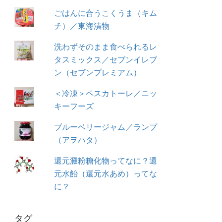
ごはんに合うこくうま（キム
チ）／東海漬物
洗わずそのまま食べられるレ
タスミックス／セブンイレブ
ン（セブンプレミアム）
＜冷凍＞ペスカトーレ／ニッ
キーフーズ
ブルーベリージャム／ランプ
（アヲハタ）
還元澱粉糖化物ってなに？還
元水飴（還元水あめ）ってな
に？
タグ