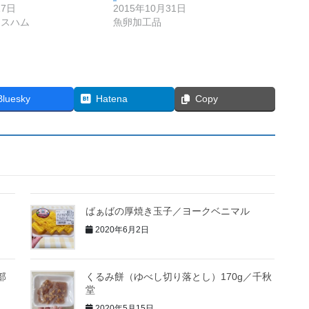
17日
2015年10月31日
ースハム
魚卵加工品
Bluesky
Hatena
Copy
々
ばぁばの厚焼き玉子／ヨークベニマル
2020年6月2日
部
くるみ餅（ゆべし切り落とし）170g／千秋
堂
2020年5月15日