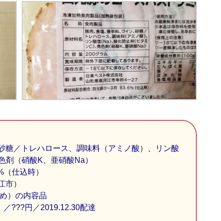
砂糖／トレハロース、調味料（アミノ酸）、リン酸
色剤（硝酸K、亜硝酸Na）
%（仕込時）
江市）
詰め）の内容品
???円／2019.12.30配達