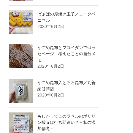
ばぁばの厚焼き玉子／ヨークベ
ニマル
2020年6月2日
がごめ昆布とフコイダンで辿っ
たページ、考えたことの自分メ
モ
2020年6月2日
がごめ昆布入とろろ昆布／丸善
納谷商店
2020年6月2日
もしかしてこのラベルのポリリ
ン酸ａは打ち間違い？－私の添
加物考－