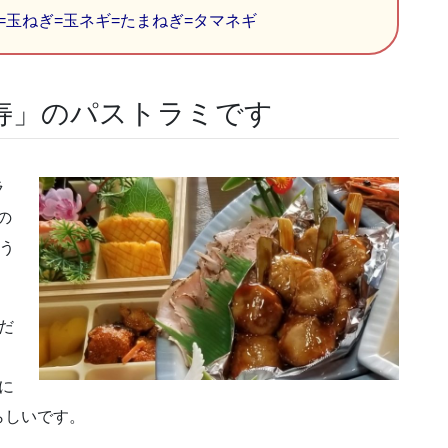
=玉ねぎ=玉ネギ=たまねぎ=タマネギ
寿」のパストラミです
ラ
の
う
だ
に
らしいです。