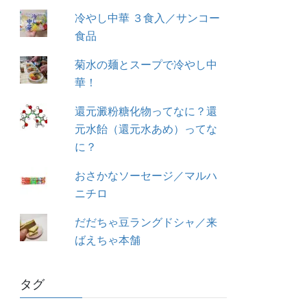
冷やし中華 ３食入／サンコー
食品
菊水の麺とスープで冷やし中
華！
還元澱粉糖化物ってなに？還
元水飴（還元水あめ）ってな
に？
おさかなソーセージ／マルハ
ニチロ
だだちゃ豆ラングドシャ／来
ばえちゃ本舗
タグ