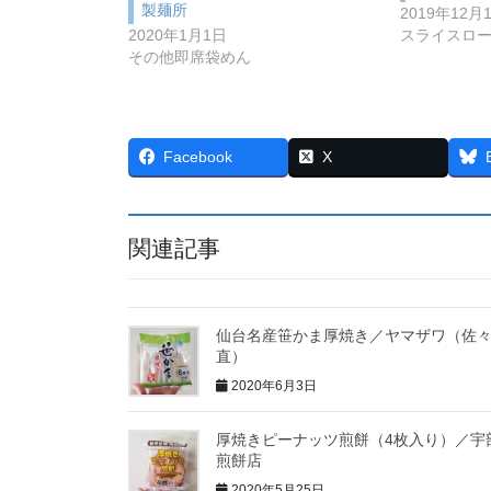
製麺所
2019年12月
2020年1月1日
スライスロ
その他即席袋めん
Facebook
X
関連記事
仙台名産笹かま厚焼き／ヤマザワ（佐
直）
2020年6月3日
厚焼きピーナッツ煎餅（4枚入り）／宇
煎餅店
2020年5月25日