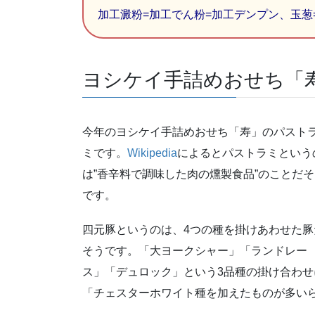
加工澱粉=加工でん粉=加工デンプン、玉葱
ヨシケイ手詰めおせち「
今年のヨシケイ手詰めおせち「寿」のパスト
ミです。
Wikipedia
によるとパストラミという
は”香辛料で調味した肉の燻製食品”のことだそ
です。
四元豚というのは、4つの種を掛けあわせた豚
そうです。「大ヨークシャー」「ランドレー
ス」「デュロック」という3品種の掛け合わせ
「チェスターホワイト種を加えたものが多い