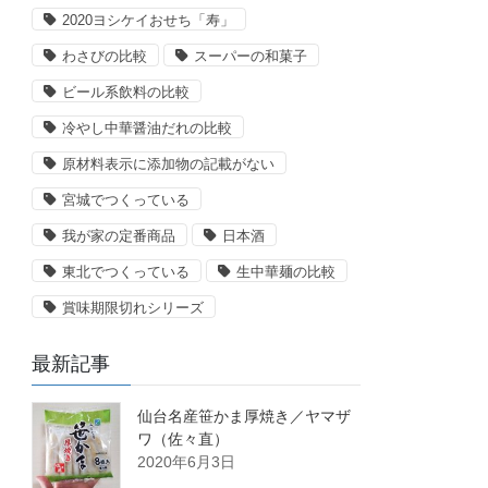
2020ヨシケイおせち「寿」
わさびの比較
スーパーの和菓子
ビール系飲料の比較
冷やし中華醤油だれの比較
原材料表示に添加物の記載がない
宮城でつくっている
我が家の定番商品
日本酒
東北でつくっている
生中華麺の比較
賞味期限切れシリーズ
最新記事
仙台名産笹かま厚焼き／ヤマザ
ワ（佐々直）
2020年6月3日