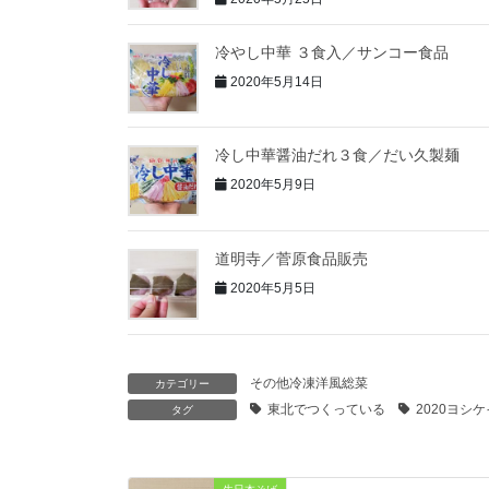
冷やし中華 ３食入／サンコー食品
2020年5月14日
冷し中華醤油だれ３食／だい久製麺
2020年5月9日
道明寺／菅原食品販売
2020年5月5日
その他冷凍洋風総菜
カテゴリー
東北でつくっている
2020ヨシ
タグ