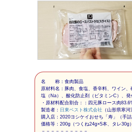
名 称：食肉製品
原材料名：豚肉、食塩、香辛料、ワイン、
塩（Na）、酸化防止剤（ビタミンC）、発
・原材料配合割合：：四元豚ロース肉83.6
製造者：
日東ベスト株式会社
（山形県寒河
購入店：2020ヨシケイおせち「寿」（手
価格等：200g（つくね24g×5本、タレ30g）／
－－－－－－－－－－