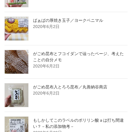
ばぁばの厚焼き玉子／ヨークベニマル
2020年6月2日
がごめ昆布とフコイダンで辿ったページ、考えた
ことの自分メモ
2020年6月2日
がごめ昆布入とろろ昆布／丸善納谷商店
2020年6月2日
もしかしてこのラベルのポリリン酸ａは打ち間違
い？－私の添加物考－