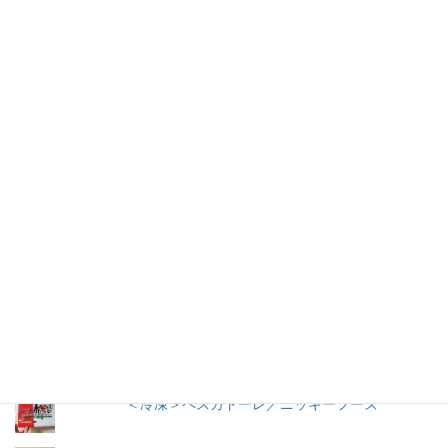
仕事を持つ兼業主婦のデージーBoo（ぶー）です。あるきっかけ
で、食品の添加物に興味を持ちました。食品添加物を頭から否定
する気持ちはありませんが、何が入っているかは知りたいです。
加工食品の原材料は実際に商品の包装を見ないとわからないこと
が多いので、自分の記録用にこのブログを始めました。
人気の投稿とページ
うおきち君のうなぎ（蒲焼）／中日交友商会
冷やし中華 ３食入／サンコー食品
早ゆで３分スパゲティ／マ・マー
＜冷凍＞ペスカトーレ／ニッキーフーズ