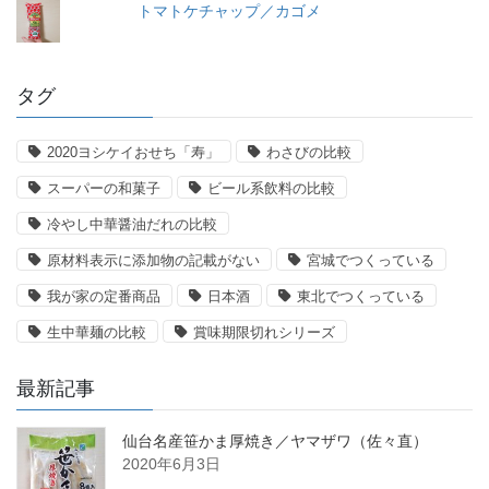
トマトケチャップ／カゴメ
タグ
2020ヨシケイおせち「寿」
わさびの比較
スーパーの和菓子
ビール系飲料の比較
冷やし中華醤油だれの比較
原材料表示に添加物の記載がない
宮城でつくっている
我が家の定番商品
日本酒
東北でつくっている
生中華麺の比較
賞味期限切れシリーズ
最新記事
仙台名産笹かま厚焼き／ヤマザワ（佐々直）
2020年6月3日