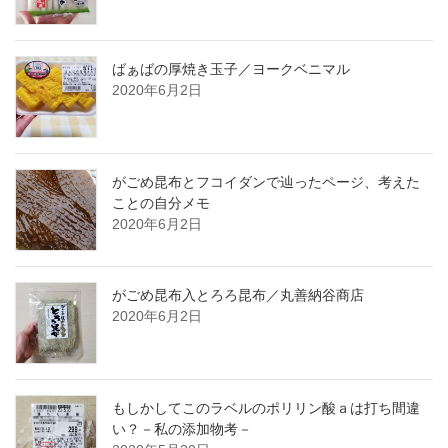
ばぁばの厚焼き玉子／ヨークベニマル
2020年6月2日
がごめ昆布とフコイダンで辿ったページ、考えた
ことの自分メモ
2020年6月2日
がごめ昆布入とろろ昆布／丸善納谷商店
2020年6月2日
もしかしてこのラベルのポリリン酸ａは打ち間違
い？－私の添加物考－