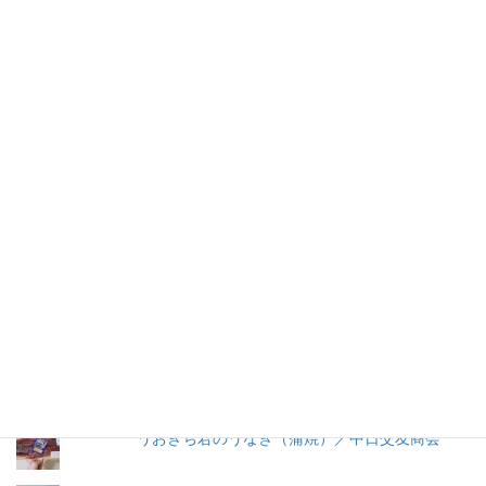
仕事を持つ兼業主婦のデージーBoo（ぶー）です。あるきっかけ
で、食品の添加物に興味を持ちました。食品添加物を頭から否定
する気持ちはありませんが、何が入っているかは知りたいです。
加工食品の原材料は実際に商品の包装を見ないとわからないこと
が多いので、自分の記録用にこのブログを始めました。
人気の投稿とページ
早ゆで３分スパゲティ／マ・マー
たたきのたれ／鈴勝
トマトケチャップ／カゴメ
うおきち君のうなぎ（蒲焼）／中日交友商会