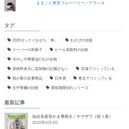
まるごと果実ブルーベリー／アヲハタ
タグ
2020ヨシケイおせち「寿」
わさびの比較
スーパーの和菓子
ビール系飲料の比較
冷やし中華醤油だれの比較
原材料表示に添加物の記載がない
宮城でつくっている
我が家の定番商品
日本酒
東北でつくっている
生中華麺の比較
賞味期限切れシリーズ
最新記事
仙台名産笹かま厚焼き／ヤマザワ（佐々直）
2020年6月3日