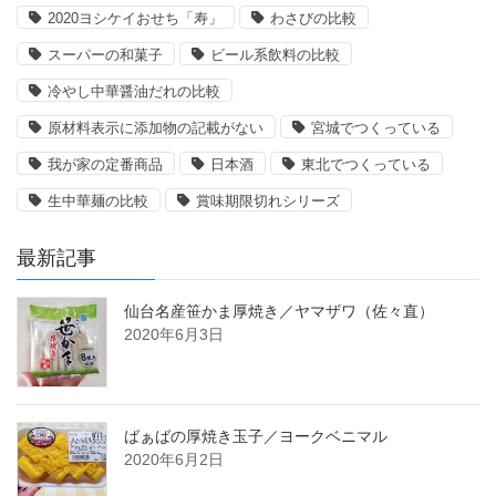
2020ヨシケイおせち「寿」
わさびの比較
スーパーの和菓子
ビール系飲料の比較
冷やし中華醤油だれの比較
原材料表示に添加物の記載がない
宮城でつくっている
我が家の定番商品
日本酒
東北でつくっている
生中華麺の比較
賞味期限切れシリーズ
最新記事
仙台名産笹かま厚焼き／ヤマザワ（佐々直）
2020年6月3日
ばぁばの厚焼き玉子／ヨークベニマル
2020年6月2日