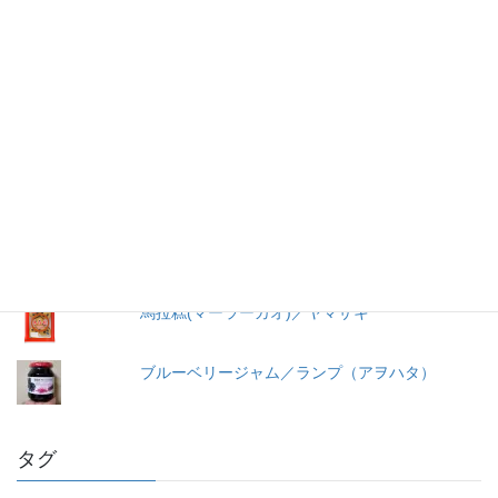
が多いので、自分の記録用にこのブログを始めました。
人気の投稿とページ
ごはんに合うこくうま（キムチ）／東海漬物
＜冷凍＞ペスカトーレ／ニッキーフーズ
洗わずそのまま食べられるレタスミックス／セ
ブンイレブン（セブンプレミアム）
馬拉糕(マーラーカオ)／ヤマザキ
ブルーベリージャム／ランプ（アヲハタ）
タグ