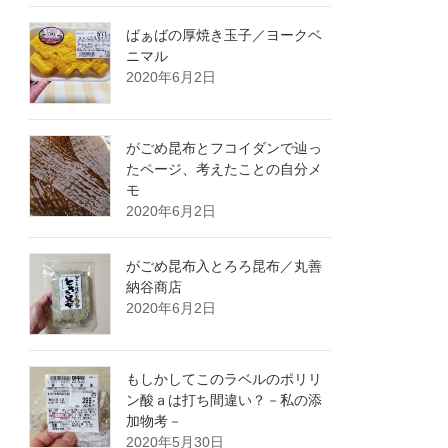
ばぁばの厚焼き玉子／ヨークベ
ニマル
2020年6月2日
がごめ昆布とフコイダンで辿っ
たページ、考えたことの自分メ
モ
2020年6月2日
がごめ昆布入とろろ昆布／丸善
納谷商店
2020年6月2日
もしかしてこのラベルのポリリ
ン酸ａは打ち間違い？－私の添
加物考－
2020年5月30日