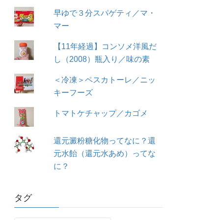
早ゆで３分スパゲティ／マ・
マー
【11年経過】コンソメ洋風だ
し（2008）瓶入り／味の素
＜冷凍＞ペスカトーレ／ニッ
キーフーズ
トマトケチャップ／カゴメ
還元澱粉糖化物ってなに？還
元水飴（還元水あめ）ってな
に？
タグ