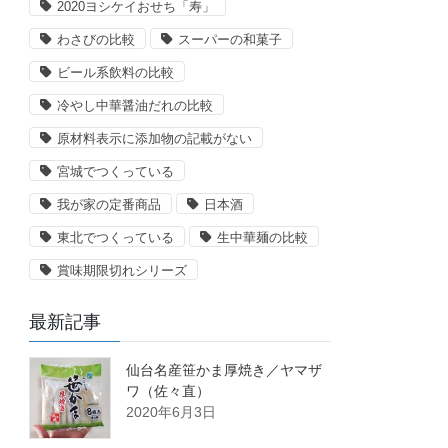
2020ヨシケイおせち「寿」
わさびの比較
スーパーの和菓子
ビール系飲料の比較
冷やし中華醤油だれの比較
原材料表示に添加物の記載がない
宮城でつくっている
我が家の定番商品
日本酒
東北でつくっている
生中華麺の比較
賞味期限切れシリーズ
最新記事
仙台名産笹かま厚焼き／ヤマザ
ワ（佐々直）
2020年6月3日