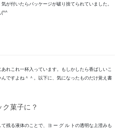
、気が付いたらパッケージが破り捨てられていました。
^^ゞ
にあれこれ一杯入っています。もしかしたら香ばしいこ
いんですよね＾＾。以下に、気になったものだけ覚え書
ック菓子に？
残る液体のことで、ヨ ー グ ル トの透明な上澄みも