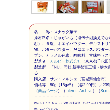
名 称：スナック菓子
原材料名：じゃがいも（遺伝子組換えでな
む）、食塩、ホエイパウダー、デキストリ
物、バターパウダー、酵母エキスパウダー
プン、カラメル色素、酸味料、甘味料（ステ
製造者：
カルビー株式会社
（東京都千代田
製造所：「NU」同社 新宇都宮工場（栃
る
購入店：サン・マルシェ（宮城県仙台市）
価格等：80g（16g×5）（@2.99円）／239
（
商品ページ
）（
Internet Archive
）（
Scre
－－－－－－－－－－
粉末しょうゆ=粉末しょう油=粉末醤油、乳清たんぱく質濃縮物
粉、V.C=ビタミンC