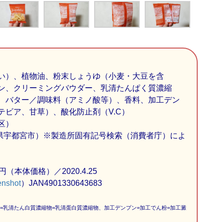
い）、植物油、粉末しょうゆ（小麦・大豆を含
ン、クリーミングバウダー、乳清たんぱく質濃縮
、バター／調味料（アミノ酸等）、香料、加工デン
ビア、甘草）、酸化防止剤（V.C）
区）
木県宇都宮市）※製造所固有記号検索（消費者庁）によ
円（本体価格）／2020.4.25
enshot
）JAN4901330643683
=乳清たん白質濃縮物=乳清蛋白質濃縮物、加工デンプン=加工でん粉=加工澱