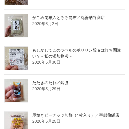
がごめ昆布入とろろ昆布／丸善納谷商店
2020年6月2日
もしかしてこのラベルのポリリン酸ａは打ち間違
い？－私の添加物考－
2020年5月30日
たたきのたれ／鈴勝
2020年5月29日
厚焼きピーナッツ煎餅（4枚入り）／宇部煎餅店
2020年5月25日