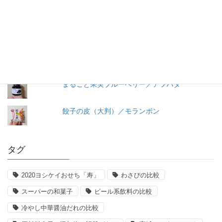
早ゆで３分スパゲティ／マ・マー
トマトケチャップ／カゴメ
うおきち君のうなぎ（蒲焼）／中日交友商会
まるごと果実ブルーベリー／アヲハタ
餃子の皮（大判）／モランボン
タグ
2020ヨシケイおせち「寿」
わさびの比較
スーパーの和菓子
ビール系飲料の比較
冷やし中華醤油だれの比較