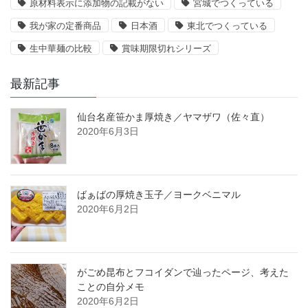
原材料表示に添加物の記載がない
宮城でつくっている
我が家の定番商品
日本酒
東北でつくっている
生中華麺の比較
賞味期限切れシリーズ
最新記事
仙台名産笹かま厚焼き／ヤマザワ（佐々直）
2020年6月3日
ばぁばの厚焼き玉子／ヨークベニマル
2020年6月2日
がごめ昆布とフコイダンで辿ったページ、考えた
ことの自分メモ
2020年6月2日