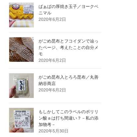
ばぁばの厚焼き玉子／ヨークベ
ニマル
2020年6月2日
がごめ昆布とフコイダンで辿っ
たページ、考えたことの自分メ
モ
2020年6月2日
がごめ昆布入とろろ昆布／丸善
納谷商店
2020年6月2日
もしかしてこのラベルのポリリ
ン酸ａは打ち間違い？－私の添
加物考－
2020年5月30日