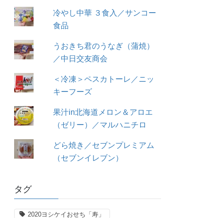
冷やし中華 ３食入／サンコー
食品
うおきち君のうなぎ（蒲焼）
／中日交友商会
＜冷凍＞ペスカトーレ／ニッ
キーフーズ
果汁in北海道メロン＆アロエ
（ゼリー）／マルハニチロ
どら焼き／セブンプレミアム
（セブンイレブン）
タグ
2020ヨシケイおせち「寿」