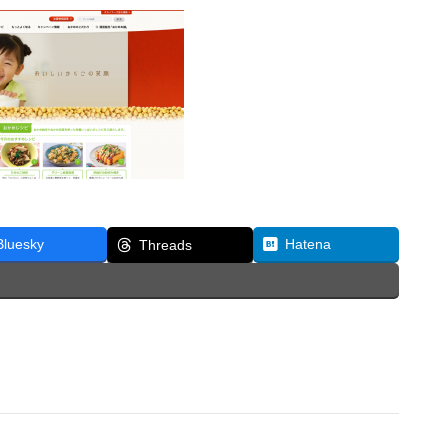
Bluesky
Hatena
Threads