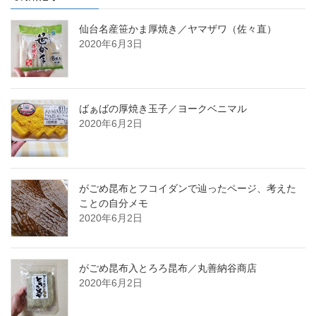
仙台名産笹かま厚焼き／ヤマザワ（佐々直）
2020年6月3日
ばぁばの厚焼き玉子／ヨークベニマル
2020年6月2日
がごめ昆布とフコイダンで辿ったページ、考えた
ことの自分メモ
2020年6月2日
がごめ昆布入とろろ昆布／丸善納谷商店
2020年6月2日