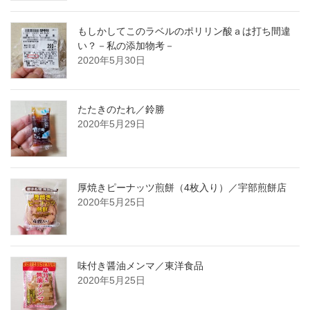
もしかしてこのラベルのポリリン酸ａは打ち間違
い？－私の添加物考－
2020年5月30日
たたきのたれ／鈴勝
2020年5月29日
厚焼きピーナッツ煎餅（4枚入り）／宇部煎餅店
2020年5月25日
味付き醤油メンマ／東洋食品
2020年5月25日