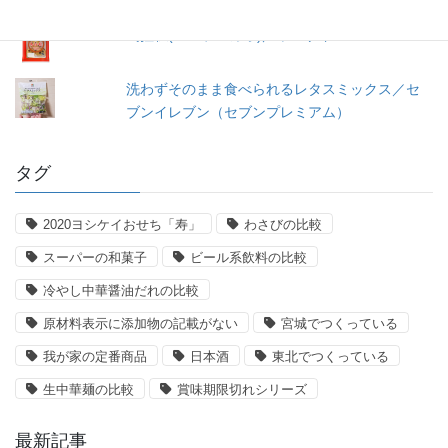
馬拉糕(マーラーカオ)／ヤマザキ
洗わずそのまま食べられるレタスミックス／セ
ブンイレブン（セブンプレミアム）
タグ
2020ヨシケイおせち「寿」
わさびの比較
スーパーの和菓子
ビール系飲料の比較
冷やし中華醤油だれの比較
原材料表示に添加物の記載がない
宮城でつくっている
我が家の定番商品
日本酒
東北でつくっている
生中華麺の比較
賞味期限切れシリーズ
最新記事