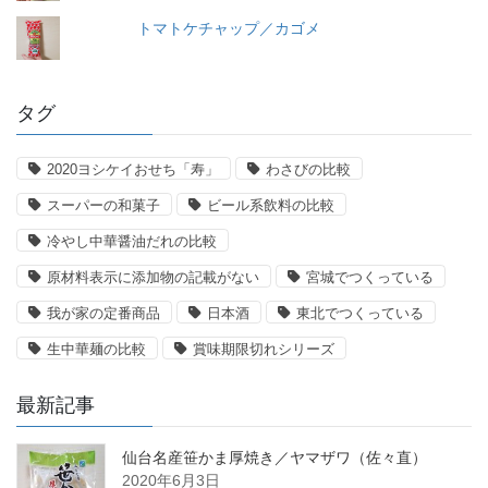
トマトケチャップ／カゴメ
タグ
2020ヨシケイおせち「寿」
わさびの比較
スーパーの和菓子
ビール系飲料の比較
冷やし中華醤油だれの比較
原材料表示に添加物の記載がない
宮城でつくっている
我が家の定番商品
日本酒
東北でつくっている
生中華麺の比較
賞味期限切れシリーズ
最新記事
仙台名産笹かま厚焼き／ヤマザワ（佐々直）
2020年6月3日