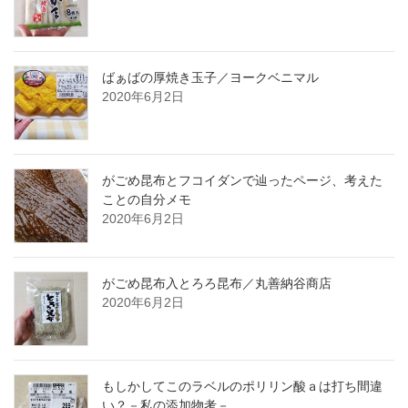
ばぁばの厚焼き玉子／ヨークベニマル
2020年6月2日
がごめ昆布とフコイダンで辿ったページ、考えた
ことの自分メモ
2020年6月2日
がごめ昆布入とろろ昆布／丸善納谷商店
2020年6月2日
もしかしてこのラベルのポリリン酸ａは打ち間違
い？－私の添加物考－