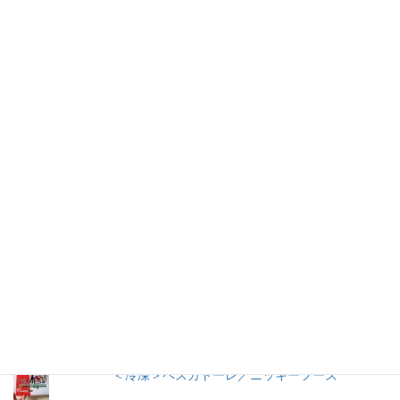
仕事を持つ兼業主婦のデージーBoo（ぶー）です。あるきっかけ
で、食品の添加物に興味を持ちました。食品添加物を頭から否定
する気持ちはありませんが、何が入っているかは知りたいです。
加工食品の原材料は実際に商品の包装を見ないとわからないこと
が多いので、自分の記録用にこのブログを始めました。
人気の投稿とページ
うおきち君のうなぎ（蒲焼）／中日交友商会
冷やし中華 ３食入／サンコー食品
早ゆで３分スパゲティ／マ・マー
＜冷凍＞ペスカトーレ／ニッキーフーズ