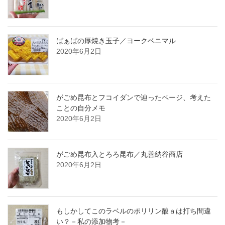
ばぁばの厚焼き玉子／ヨークベニマル
2020年6月2日
がごめ昆布とフコイダンで辿ったページ、考えた
ことの自分メモ
2020年6月2日
がごめ昆布入とろろ昆布／丸善納谷商店
2020年6月2日
もしかしてこのラベルのポリリン酸ａは打ち間違
い？－私の添加物考－