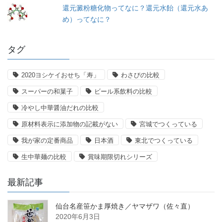
還元澱粉糖化物ってなに？還元水飴（還元水あ
め）ってなに？
タグ
2020ヨシケイおせち「寿」
わさびの比較
スーパーの和菓子
ビール系飲料の比較
冷やし中華醤油だれの比較
原材料表示に添加物の記載がない
宮城でつくっている
我が家の定番商品
日本酒
東北でつくっている
生中華麺の比較
賞味期限切れシリーズ
最新記事
仙台名産笹かま厚焼き／ヤマザワ（佐々直）
2020年6月3日