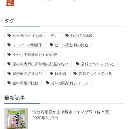
タグ
2020ヨシケイおせち「寿」
わさびの比較
スーパーの和菓子
ビール系飲料の比較
冷やし中華醤油だれの比較
原材料表示に添加物の記載がない
宮城でつくっている
我が家の定番商品
日本酒
東北でつくっている
生中華麺の比較
賞味期限切れシリーズ
最新記事
仙台名産笹かま厚焼き／ヤマザワ（佐々直）
2020年6月3日