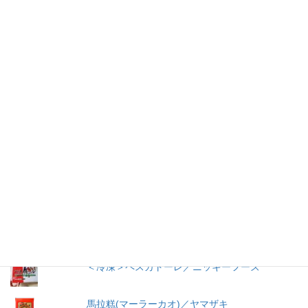
仕事を持つ兼業主婦のデージーBoo（ぶー）です。あるきっかけ
で、食品の添加物に興味を持ちました。食品添加物を頭から否定
する気持ちはありませんが、何が入っているかは知りたいです。
加工食品の原材料は実際に商品の包装を見ないとわからないこと
が多いので、自分の記録用にこのブログを始めました。
人気の投稿とページ
ごはんに合うこくうま（キムチ）／東海漬物
冷やし中華 ３食入／サンコー食品
うおきち君のうなぎ（蒲焼）／中日交友商会
＜冷凍＞ペスカトーレ／ニッキーフーズ
馬拉糕(マーラーカオ)／ヤマザキ