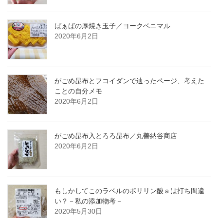
ばぁばの厚焼き玉子／ヨークベニマル
2020年6月2日
がごめ昆布とフコイダンで辿ったページ、考えた
ことの自分メモ
2020年6月2日
がごめ昆布入とろろ昆布／丸善納谷商店
2020年6月2日
もしかしてこのラベルのポリリン酸ａは打ち間違
い？－私の添加物考－
2020年5月30日