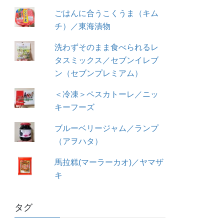
ごはんに合うこくうま（キム
チ）／東海漬物
洗わずそのまま食べられるレ
タスミックス／セブンイレブ
ン（セブンプレミアム）
＜冷凍＞ペスカトーレ／ニッ
キーフーズ
ブルーベリージャム／ランプ
（アヲハタ）
馬拉糕(マーラーカオ)／ヤマザ
キ
タグ