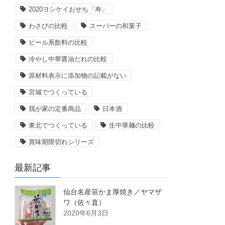
2020ヨシケイおせち「寿」
わさびの比較
スーパーの和菓子
ビール系飲料の比較
冷やし中華醤油だれの比較
原材料表示に添加物の記載がない
宮城でつくっている
我が家の定番商品
日本酒
東北でつくっている
生中華麺の比較
賞味期限切れシリーズ
最新記事
仙台名産笹かま厚焼き／ヤマザ
ワ（佐々直）
2020年6月3日