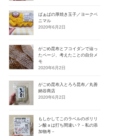
ばぁばの厚焼き玉子／ヨークベ
ニマル
2020年6月2日
がごめ昆布とフコイダンで辿っ
たページ、考えたことの自分メ
モ
2020年6月2日
がごめ昆布入とろろ昆布／丸善
納谷商店
2020年6月2日
もしかしてこのラベルのポリリ
ン酸ａは打ち間違い？－私の添
加物考－