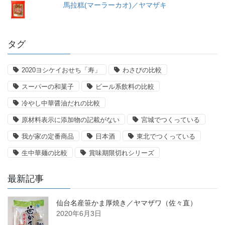
馬拉糕(マーラーカオ)／ヤマザキ
タグ
2020ヨシケイおせち「寿」
わさびの比較
スーパーの和菓子
ビール系飲料の比較
冷やし中華醤油だれの比較
原材料表示に添加物の記載がない
宮城でつくっている
我が家の定番商品
日本酒
東北でつくっている
生中華麺の比較
賞味期限切れシリーズ
最新記事
仙台名産笹かま厚焼き／ヤマザワ（佐々直）
2020年6月3日