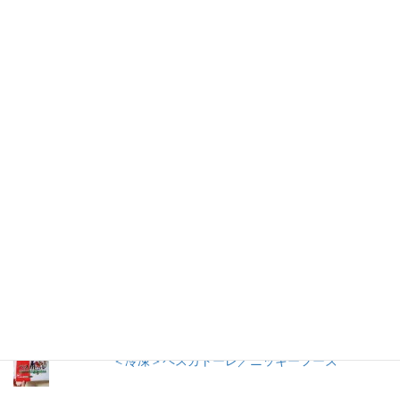
仕事を持つ兼業主婦のデージーBoo（ぶー）です。あるきっかけ
で、食品の添加物に興味を持ちました。食品添加物を頭から否定
する気持ちはありませんが、何が入っているかは知りたいです。
加工食品の原材料は実際に商品の包装を見ないとわからないこと
が多いので、自分の記録用にこのブログを始めました。
人気の投稿とページ
ごはんに合うこくうま（キムチ）／東海漬物
冷やし中華 ３食入／サンコー食品
うおきち君のうなぎ（蒲焼）／中日交友商会
＜冷凍＞ペスカトーレ／ニッキーフーズ