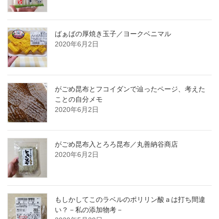
ばぁばの厚焼き玉子／ヨークベニマル
2020年6月2日
がごめ昆布とフコイダンで辿ったページ、考えた
ことの自分メモ
2020年6月2日
がごめ昆布入とろろ昆布／丸善納谷商店
2020年6月2日
もしかしてこのラベルのポリリン酸ａは打ち間違
い？－私の添加物考－