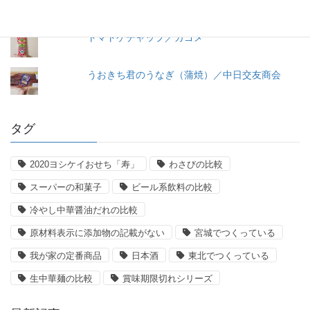
トマトケチャップ／カゴメ
うおきち君のうなぎ（蒲焼）／中日交友商会
タグ
2020ヨシケイおせち「寿」
わさびの比較
スーパーの和菓子
ビール系飲料の比較
冷やし中華醤油だれの比較
原材料表示に添加物の記載がない
宮城でつくっている
我が家の定番商品
日本酒
東北でつくっている
生中華麺の比較
賞味期限切れシリーズ