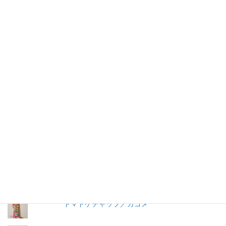
仕事を持つ兼業主婦のデージーBoo（ぶー）です。あるきっかけ
で、食品の添加物に興味を持ちました。食品添加物を頭から否定
する気持ちはありませんが、何が入っているかは知りたいです。
加工食品の原材料は実際に商品の包装を見ないとわからないこと
が多いので、自分の記録用にこのブログを始めました。
人気の投稿とページ
冷やし中華 ３食入／サンコー食品
＜冷凍＞ペスカトーレ／ニッキーフーズ
うおきち君のうなぎ（蒲焼）／中日交友商会
トマトケチャップ／カゴメ