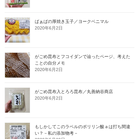
ばぁばの厚焼き玉子／ヨークベニマル
2020年6月2日
がごめ昆布とフコイダンで辿ったページ、考えた
ことの自分メモ
2020年6月2日
がごめ昆布入とろろ昆布／丸善納谷商店
2020年6月2日
もしかしてこのラベルのポリリン酸ａは打ち間違
い？－私の添加物考－