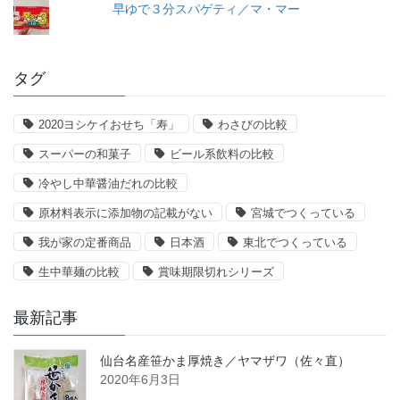
早ゆで３分スパゲティ／マ・マー
タグ
2020ヨシケイおせち「寿」
わさびの比較
スーパーの和菓子
ビール系飲料の比較
冷やし中華醤油だれの比較
原材料表示に添加物の記載がない
宮城でつくっている
我が家の定番商品
日本酒
東北でつくっている
生中華麺の比較
賞味期限切れシリーズ
最新記事
仙台名産笹かま厚焼き／ヤマザワ（佐々直）
2020年6月3日