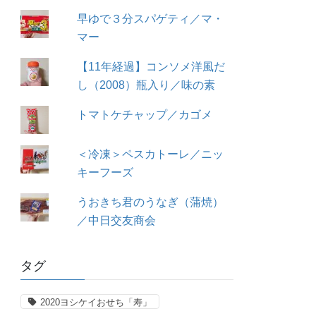
早ゆで３分スパゲティ／マ・
マー
【11年経過】コンソメ洋風だ
し（2008）瓶入り／味の素
トマトケチャップ／カゴメ
＜冷凍＞ペスカトーレ／ニッ
キーフーズ
うおきち君のうなぎ（蒲焼）
／中日交友商会
タグ
2020ヨシケイおせち「寿」