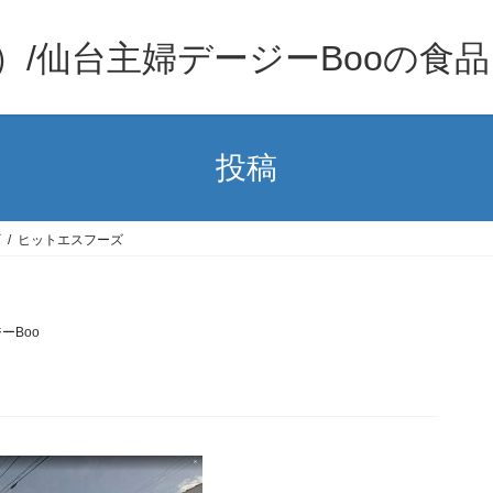
）/仙台主婦デージーBooの食
投稿
ズ
ヒットエスフーズ
ーBoo