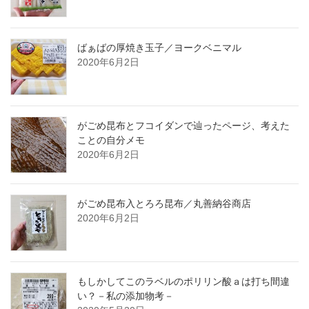
ばぁばの厚焼き玉子／ヨークベニマル
2020年6月2日
がごめ昆布とフコイダンで辿ったページ、考えた
ことの自分メモ
2020年6月2日
がごめ昆布入とろろ昆布／丸善納谷商店
2020年6月2日
もしかしてこのラベルのポリリン酸ａは打ち間違
い？－私の添加物考－