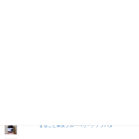
仕事を持つ兼業主婦のデージーBoo（ぶー）です。あるきっかけ
で、食品の添加物に興味を持ちました。食品添加物を頭から否定
する気持ちはありませんが、何が入っているかは知りたいです。
加工食品の原材料は実際に商品の包装を見ないとわからないこと
が多いので、自分の記録用にこのブログを始めました。
人気の投稿とページ
早ゆで３分スパゲティ／マ・マー
うおきち君のうなぎ（蒲焼）／中日交友商会
トマトケチャップ／カゴメ
まるごと果実ブルーベリー／アヲハタ