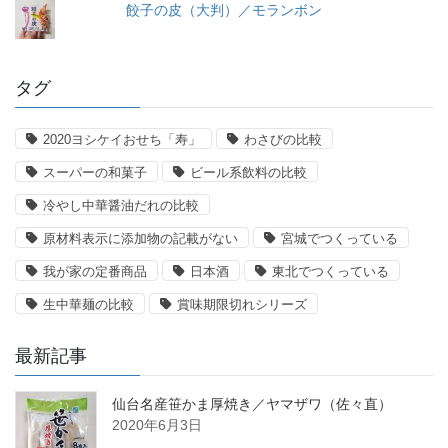
餃子の皮（大判）／モランボン
タグ
2020ヨシケイおせち「寿」
わさびの比較
スーパーの和菓子
ビール系飲料の比較
冷やし中華醤油だれの比較
原材料表示に添加物の記載がない
宮城でつくっている
我が家の定番商品
日本酒
東北でつくっている
生中華麺の比較
賞味期限切れシリーズ
最新記事
仙台名産笹かま厚焼き／ヤマザワ（佐々直）
2020年6月3日