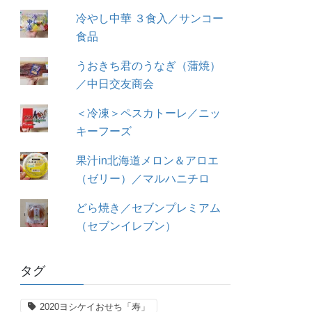
冷やし中華 ３食入／サンコー
食品
うおきち君のうなぎ（蒲焼）
／中日交友商会
＜冷凍＞ペスカトーレ／ニッ
キーフーズ
果汁in北海道メロン＆アロエ
（ゼリー）／マルハニチロ
どら焼き／セブンプレミアム
（セブンイレブン）
タグ
2020ヨシケイおせち「寿」