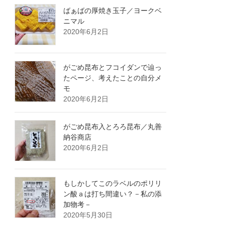
ばぁばの厚焼き玉子／ヨークベ
ニマル
2020年6月2日
がごめ昆布とフコイダンで辿っ
たページ、考えたことの自分メ
モ
2020年6月2日
がごめ昆布入とろろ昆布／丸善
納谷商店
2020年6月2日
もしかしてこのラベルのポリリ
ン酸ａは打ち間違い？－私の添
加物考－
2020年5月30日