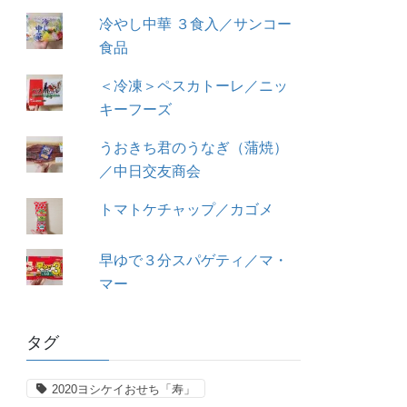
冷やし中華 ３食入／サンコー
食品
＜冷凍＞ペスカトーレ／ニッ
キーフーズ
うおきち君のうなぎ（蒲焼）
／中日交友商会
トマトケチャップ／カゴメ
早ゆで３分スパゲティ／マ・
マー
タグ
2020ヨシケイおせち「寿」