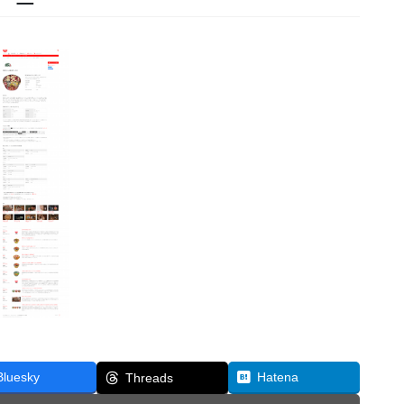
Bluesky
Hatena
Threads