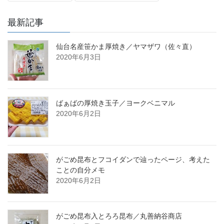
最新記事
仙台名産笹かま厚焼き／ヤマザワ（佐々直）
2020年6月3日
ばぁばの厚焼き玉子／ヨークベニマル
2020年6月2日
がごめ昆布とフコイダンで辿ったページ、考えた
ことの自分メモ
2020年6月2日
がごめ昆布入とろろ昆布／丸善納谷商店