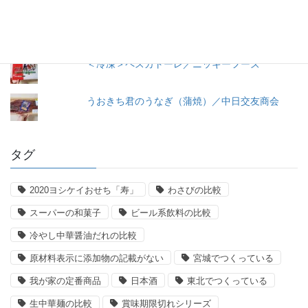
／味の素
トマトケチャップ／カゴメ
＜冷凍＞ペスカトーレ／ニッキーフーズ
うおきち君のうなぎ（蒲焼）／中日交友商会
タグ
2020ヨシケイおせち「寿」
わさびの比較
スーパーの和菓子
ビール系飲料の比較
冷やし中華醤油だれの比較
原材料表示に添加物の記載がない
宮城でつくっている
我が家の定番商品
日本酒
東北でつくっている
生中華麺の比較
賞味期限切れシリーズ