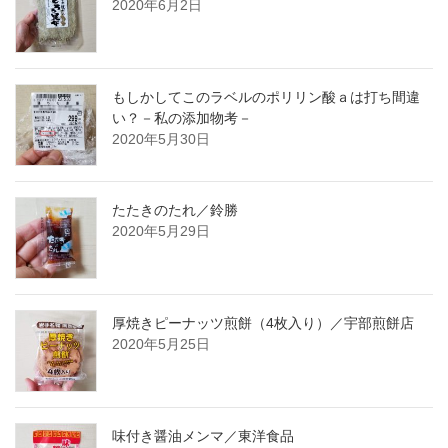
2020年6月2日
もしかしてこのラベルのポリリン酸ａは打ち間違
い？－私の添加物考－
2020年5月30日
たたきのたれ／鈴勝
2020年5月29日
厚焼きピーナッツ煎餅（4枚入り）／宇部煎餅店
2020年5月25日
味付き醤油メンマ／東洋食品