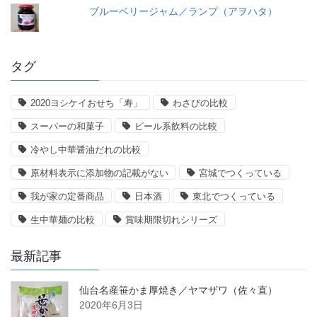
ブルーベリージャム／ランプ（アヲハタ）
タグ
2020ヨシケイおせち「寿」
わさびの比較
スーパーの和菓子
ビール系飲料の比較
冷やし中華醤油だれの比較
原材料表示に添加物の記載がない
宮城でつくっている
我が家の定番商品
日本酒
東北でつくっている
生中華麺の比較
賞味期限切れシリーズ
最新記事
仙台名産笹かま厚焼き／ヤマザワ（佐々直）
2020年6月3日