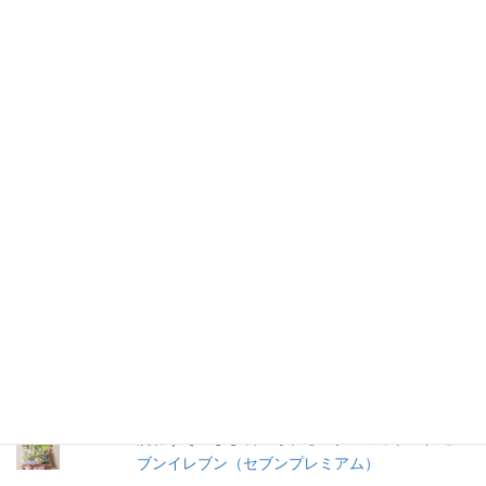
仕事を持つ兼業主婦のデージーBoo（ぶー）です。あるきっかけ
で、食品の添加物に興味を持ちました。食品添加物を頭から否定
する気持ちはありませんが、何が入っているかは知りたいです。
加工食品の原材料は実際に商品の包装を見ないとわからないこと
が多いので、自分の記録用にこのブログを始めました。
人気の投稿とページ
ごはんに合うこくうま（キムチ）／東海漬物
＜冷凍＞ペスカトーレ／ニッキーフーズ
馬拉糕(マーラーカオ)／ヤマザキ
洗わずそのまま食べられるレタスミックス／セ
ブンイレブン（セブンプレミアム）