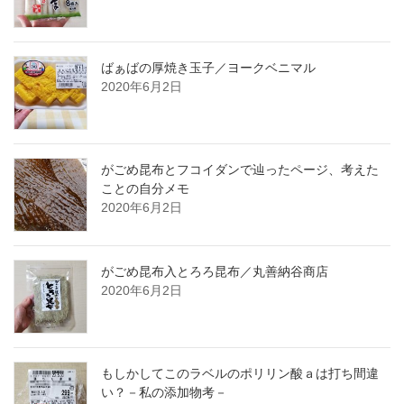
ばぁばの厚焼き玉子／ヨークベニマル
2020年6月2日
がごめ昆布とフコイダンで辿ったページ、考えた
ことの自分メモ
2020年6月2日
がごめ昆布入とろろ昆布／丸善納谷商店
2020年6月2日
もしかしてこのラベルのポリリン酸ａは打ち間違
い？－私の添加物考－