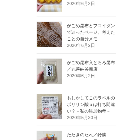
2020年6月2日
がごめ昆布とフコイダン
で辿ったページ、考えた
ことの自分メモ
2020年6月2日
がごめ昆布入とろろ昆布
／丸善納谷商店
2020年6月2日
もしかしてこのラベルの
ポリリン酸ａは打ち間違
い？－私の添加物考－
2020年5月30日
たたきのたれ／鈴勝