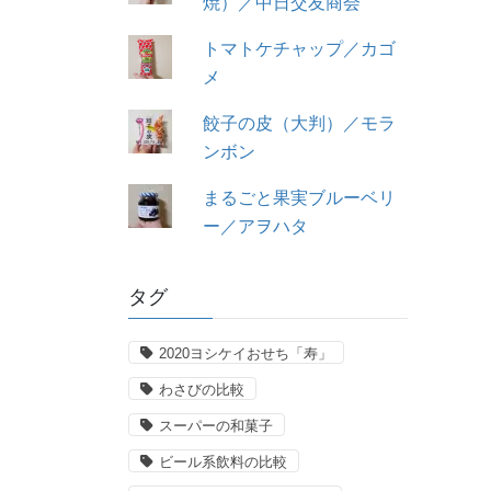
焼）／中日交友商会
トマトケチャップ／カゴ
メ
餃子の皮（大判）／モラ
ンボン
まるごと果実ブルーベリ
ー／アヲハタ
タグ
2020ヨシケイおせち「寿」
わさびの比較
スーパーの和菓子
ビール系飲料の比較