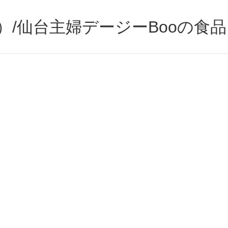
）/仙台主婦デージーBooの食