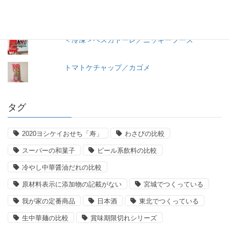
早ゆで３分スパゲティ／マ・マー
＜冷凍＞ペスカトーレ／ニッキーフーズ
トマトケチャップ／カゴメ
タグ
2020ヨシケイおせち「寿」
わさびの比較
スーパーの和菓子
ビール系飲料の比較
冷やし中華醤油だれの比較
原材料表示に添加物の記載がない
宮城でつくっている
我が家の定番商品
日本酒
東北でつくっている
生中華麺の比較
賞味期限切れシリーズ