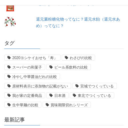
馬拉糕(マーラーカオ)／ヤマザキ
還元澱粉糖化物ってなに？還元水飴（還元水あ
め）ってなに？
タグ
2020ヨシケイおせち「寿」
わさびの比較
スーパーの和菓子
ビール系飲料の比較
冷やし中華醤油だれの比較
原材料表示に添加物の記載がない
宮城でつくっている
我が家の定番商品
日本酒
東北でつくっている
生中華麺の比較
賞味期限切れシリーズ
最新記事