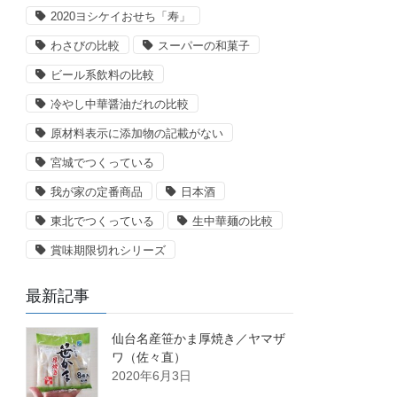
2020ヨシケイおせち「寿」
わさびの比較
スーパーの和菓子
ビール系飲料の比較
冷やし中華醤油だれの比較
原材料表示に添加物の記載がない
宮城でつくっている
我が家の定番商品
日本酒
東北でつくっている
生中華麺の比較
賞味期限切れシリーズ
最新記事
仙台名産笹かま厚焼き／ヤマザ
ワ（佐々直）
2020年6月3日