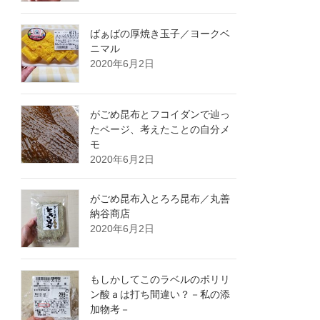
ばぁばの厚焼き玉子／ヨークベ
ニマル
2020年6月2日
がごめ昆布とフコイダンで辿っ
たページ、考えたことの自分メ
モ
2020年6月2日
がごめ昆布入とろろ昆布／丸善
納谷商店
2020年6月2日
もしかしてこのラベルのポリリ
ン酸ａは打ち間違い？－私の添
加物考－