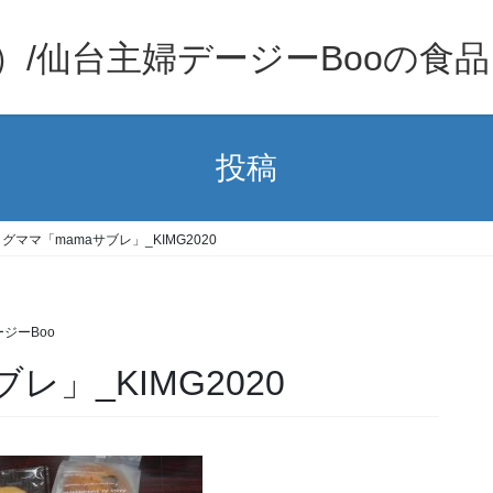
）/仙台主婦デージーBooの食
投稿
グママ「mamaサブレ」_KIMG2020
ジーBoo
レ」_KIMG2020