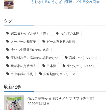
うおきち君のうなぎ（蒲焼）／中日交友商会
タグ
2020ヨシケイおせち「寿」
わさびの比較
スーパーの和菓子
ビール系飲料の比較
冷やし中華醤油だれの比較
原材料表示に添加物の記載がない
宮城でつくっている
我が家の定番商品
日本酒
東北でつくっている
生中華麺の比較
賞味期限切れシリーズ
最新記事
仙台名産笹かま厚焼き／ヤマザワ（佐々直）
2020年6月3日