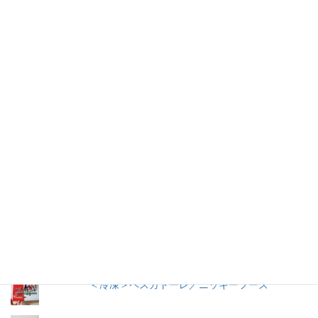
仕事を持つ兼業主婦のデージーBoo（ぶー）です。あるきっかけ
で、食品の添加物に興味を持ちました。食品添加物を頭から否定
する気持ちはありませんが、何が入っているかは知りたいです。
加工食品の原材料は実際に商品の包装を見ないとわからないこと
が多いので、自分の記録用にこのブログを始めました。
人気の投稿とページ
早ゆで３分スパゲティ／マ・マー
【11年経過】コンソメ洋風だし（2008）瓶入り
／味の素
トマトケチャップ／カゴメ
＜冷凍＞ペスカトーレ／ニッキーフーズ