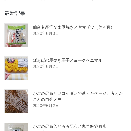
最新記事
仙台名産笹かま厚焼き／ヤマザワ（佐々直）
2020年6月3日
ばぁばの厚焼き玉子／ヨークベニマル
2020年6月2日
がごめ昆布とフコイダンで辿ったページ、考えた
ことの自分メモ
2020年6月2日
がごめ昆布入とろろ昆布／丸善納谷商店