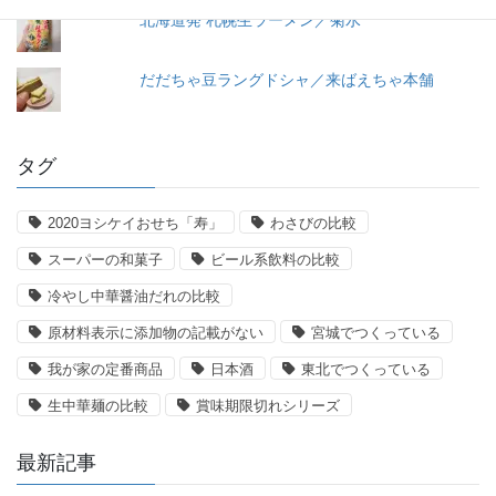
北海道発 札幌生ラーメン／菊水
だだちゃ豆ラングドシャ／来ばえちゃ本舗
タグ
2020ヨシケイおせち「寿」
わさびの比較
スーパーの和菓子
ビール系飲料の比較
冷やし中華醤油だれの比較
原材料表示に添加物の記載がない
宮城でつくっている
我が家の定番商品
日本酒
東北でつくっている
生中華麺の比較
賞味期限切れシリーズ
最新記事