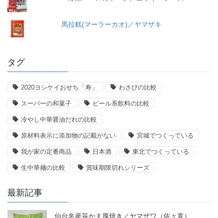
馬拉糕(マーラーカオ)／ヤマザキ
タグ
2020ヨシケイおせち「寿」
わさびの比較
スーパーの和菓子
ビール系飲料の比較
冷やし中華醤油だれの比較
原材料表示に添加物の記載がない
宮城でつくっている
我が家の定番商品
日本酒
東北でつくっている
生中華麺の比較
賞味期限切れシリーズ
最新記事
仙台名産笹かま厚焼き／ヤマザワ（佐々直）