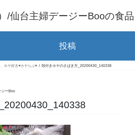
）/仙台主婦デージーBooの食
投稿
、ホヤ好き♥ホヤらぶ♥
殻付きホヤのさばき方_20200430_140338
ジーBoo
200430_140338