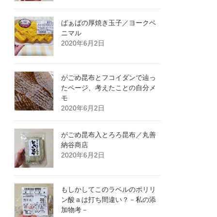
ばぁばの厚焼き玉子／ヨークベ
ニマル
2020年6月2日
がごめ昆布とフコイダンで辿っ
たページ、考えたことの自分メ
モ
2020年6月2日
がごめ昆布入とろろ昆布／丸善
納谷商店
2020年6月2日
もしかしてこのラベルのポリリ
ン酸ａは打ち間違い？－私の添
加物考－