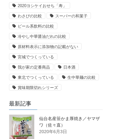
2020ヨシケイおせち「寿」
わさびの比較
スーパーの和菓子
ビール系飲料の比較
冷やし中華醤油だれの比較
原材料表示に添加物の記載がない
宮城でつくっている
我が家の定番商品
日本酒
東北でつくっている
生中華麺の比較
賞味期限切れシリーズ
最新記事
仙台名産笹かま厚焼き／ヤマザ
ワ（佐々直）
2020年6月3日