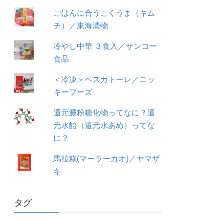
ごはんに合うこくうま（キム
チ）／東海漬物
冷やし中華 ３食入／サンコー
食品
＜冷凍＞ペスカトーレ／ニッ
キーフーズ
還元澱粉糖化物ってなに？還
元水飴（還元水あめ）ってな
に？
馬拉糕(マーラーカオ)／ヤマザ
キ
タグ