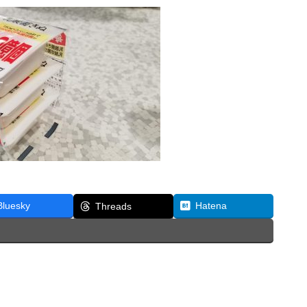
Bluesky
Hatena
Threads