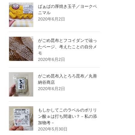
ばぁばの厚焼き玉子／ヨークベ
ニマル
2020年6月2日
がごめ昆布とフコイダンで辿っ
たページ、考えたことの自分メ
モ
2020年6月2日
がごめ昆布入とろろ昆布／丸善
納谷商店
2020年6月2日
もしかしてこのラベルのポリリ
ン酸ａは打ち間違い？－私の添
加物考－
2020年5月30日