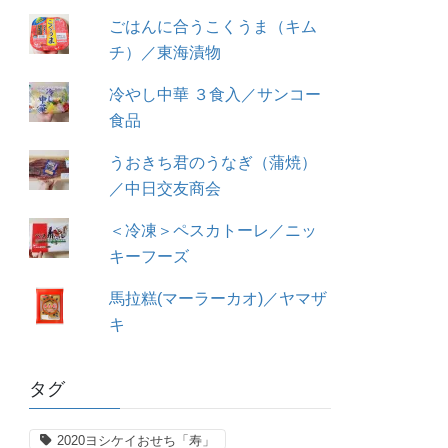
ごはんに合うこくうま（キム
チ）／東海漬物
冷やし中華 ３食入／サンコー
食品
うおきち君のうなぎ（蒲焼）
／中日交友商会
＜冷凍＞ペスカトーレ／ニッ
キーフーズ
馬拉糕(マーラーカオ)／ヤマザ
キ
タグ
2020ヨシケイおせち「寿」