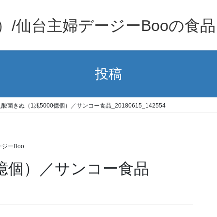
）/仙台主婦デージーBooの食
投稿
乳酸菌きぬ（1兆5000億個）／サンコー食品_20180615_142554
ジーBoo
0億個）／サンコー食品