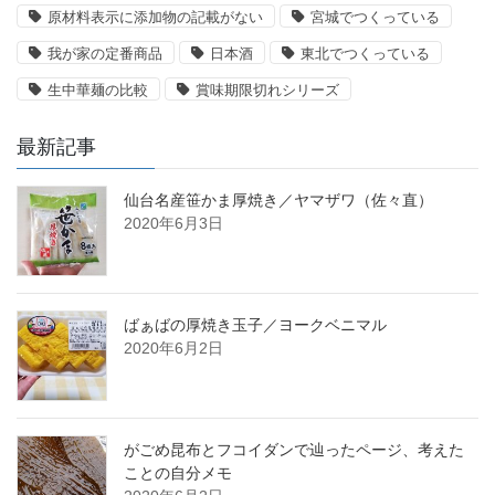
原材料表示に添加物の記載がない
宮城でつくっている
我が家の定番商品
日本酒
東北でつくっている
生中華麺の比較
賞味期限切れシリーズ
最新記事
仙台名産笹かま厚焼き／ヤマザワ（佐々直）
2020年6月3日
ばぁばの厚焼き玉子／ヨークベニマル
2020年6月2日
がごめ昆布とフコイダンで辿ったページ、考えた
ことの自分メモ