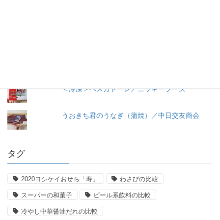
早ゆで３分スパゲティ／マ・マー
【11年経過】コンソメ洋風だし（2008）瓶入り
／味の素
トマトケチャップ／カゴメ
＜冷凍＞ペスカトーレ／ニッキーフーズ
うおきち君のうなぎ（蒲焼）／中日交友商会
タグ
2020ヨシケイおせち「寿」
わさびの比較
スーパーの和菓子
ビール系飲料の比較
冷やし中華醤油だれの比較