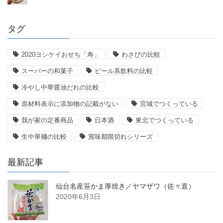
タグ
2020ヨシケイおせち「寿」
わさびの比較
スーパーの和菓子
ビール系飲料の比較
冷やし中華醤油だれの比較
原材料表示に添加物の記載がない
宮城でつくっている
我が家の定番商品
日本酒
東北でつくっている
生中華麺の比較
賞味期限切れシリーズ
最新記事
仙台名産笹かま厚焼き／ヤマザワ（佐々直）
2020年6月3日