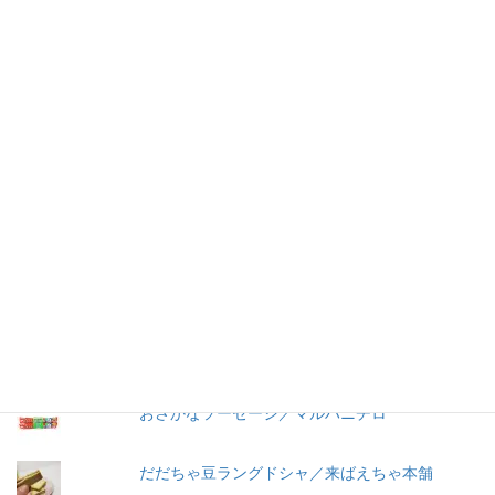
仕事を持つ兼業主婦のデージーBoo（ぶー）です。あるきっかけ
で、食品の添加物に興味を持ちました。食品添加物を頭から否定
する気持ちはありませんが、何が入っているかは知りたいです。
加工食品の原材料は実際に商品の包装を見ないとわからないこと
が多いので、自分の記録用にこのブログを始めました。
人気の投稿とページ
冷やし中華 ３食入／サンコー食品
菊水の麺とスープで冷やし中華！
還元澱粉糖化物ってなに？還元水飴（還元水あ
め）ってなに？
おさかなソーセージ／マルハニチロ
だだちゃ豆ラングドシャ／来ばえちゃ本舗