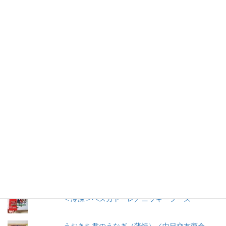
仕事を持つ兼業主婦のデージーBoo（ぶー）です。あるきっかけ
で、食品の添加物に興味を持ちました。食品添加物を頭から否定
する気持ちはありませんが、何が入っているかは知りたいです。
加工食品の原材料は実際に商品の包装を見ないとわからないこと
が多いので、自分の記録用にこのブログを始めました。
人気の投稿とページ
早ゆで３分スパゲティ／マ・マー
【11年経過】コンソメ洋風だし（2008）瓶入り
／味の素
トマトケチャップ／カゴメ
＜冷凍＞ペスカトーレ／ニッキーフーズ
うおきち君のうなぎ（蒲焼）／中日交友商会