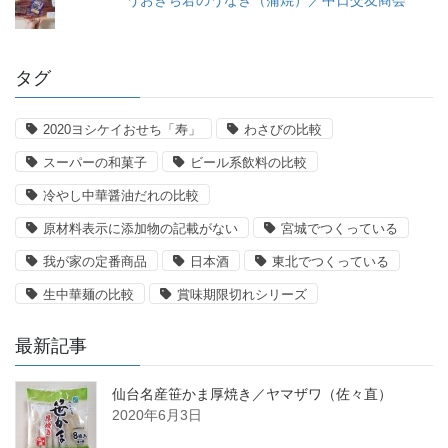
タグ
2020ヨシケイおせち「寿」
わさびの比較
スーパーの和菓子
ビール系飲料の比較
冷やし中華醤油だれの比較
原材料表示に添加物の記載がない
宮城でつくっている
我が家の定番商品
日本酒
東北でつくっている
生中華麺の比較
賞味期限切れシリーズ
最新記事
仙台名産笹かま厚焼き／ヤマザワ（佐々直）
2020年6月3日