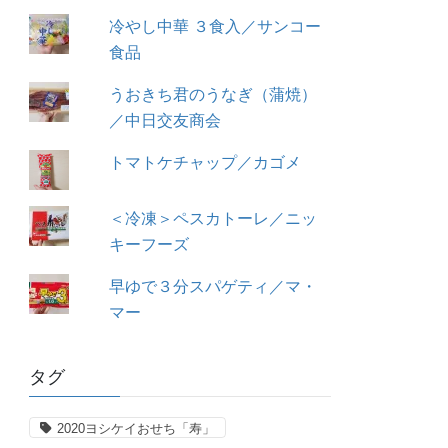
冷やし中華 ３食入／サンコー
食品
うおきち君のうなぎ（蒲焼）
／中日交友商会
トマトケチャップ／カゴメ
＜冷凍＞ペスカトーレ／ニッ
キーフーズ
早ゆで３分スパゲティ／マ・
マー
タグ
2020ヨシケイおせち「寿」