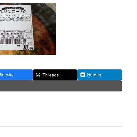
Bluesky
Hatena
Threads