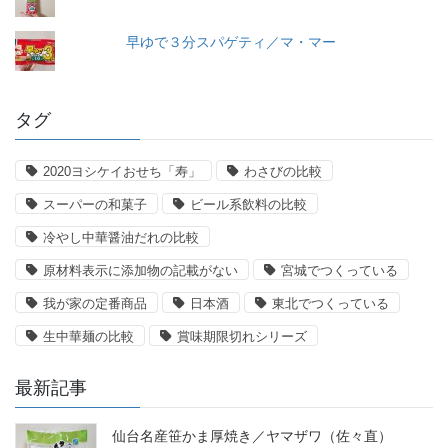
早ゆで３分スパゲティ／マ・マー
タグ
2020ヨシケイおせち「寿」
わさびの比較
スーパーの和菓子
ビール系飲料の比較
冷やし中華醤油だれの比較
原材料表示に添加物の記載がない
宮城でつくっている
我が家の定番商品
日本酒
東北でつくっている
生中華麺の比較
賞味期限切れシリーズ
最新記事
仙台名産笹かま厚焼き／ヤマザワ（佐々直）