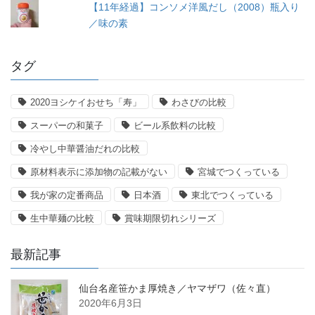
【11年経過】コンソメ洋風だし（2008）瓶入り
／味の素
タグ
2020ヨシケイおせち「寿」
わさびの比較
スーパーの和菓子
ビール系飲料の比較
冷やし中華醤油だれの比較
原材料表示に添加物の記載がない
宮城でつくっている
我が家の定番商品
日本酒
東北でつくっている
生中華麺の比較
賞味期限切れシリーズ
最新記事
仙台名産笹かま厚焼き／ヤマザワ（佐々直）
2020年6月3日