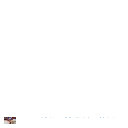
仕事を持つ兼業主婦のデージーBoo（ぶー）です。あるきっかけ
で、食品の添加物に興味を持ちました。食品添加物を頭から否定
する気持ちはありませんが、何が入っているかは知りたいです。
加工食品の原材料は実際に商品の包装を見ないとわからないこと
が多いので、自分の記録用にこのブログを始めました。
人気の投稿とページ
早ゆで３分スパゲティ／マ・マー
たたきのたれ／鈴勝
トマトケチャップ／カゴメ
うおきち君のうなぎ（蒲焼）／中日交友商会