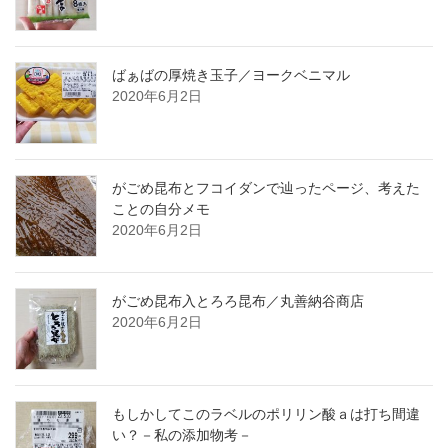
ばぁばの厚焼き玉子／ヨークベニマル
2020年6月2日
がごめ昆布とフコイダンで辿ったページ、考えた
ことの自分メモ
2020年6月2日
がごめ昆布入とろろ昆布／丸善納谷商店
2020年6月2日
もしかしてこのラベルのポリリン酸ａは打ち間違
い？－私の添加物考－