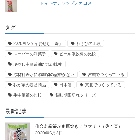
トマトケチャップ／カゴメ
タグ
2020ヨシケイおせち「寿」
わさびの比較
スーパーの和菓子
ビール系飲料の比較
冷やし中華醤油だれの比較
原材料表示に添加物の記載がない
宮城でつくっている
我が家の定番商品
日本酒
東北でつくっている
生中華麺の比較
賞味期限切れシリーズ
最新記事
仙台名産笹かま厚焼き／ヤマザワ（佐々直）
2020年6月3日