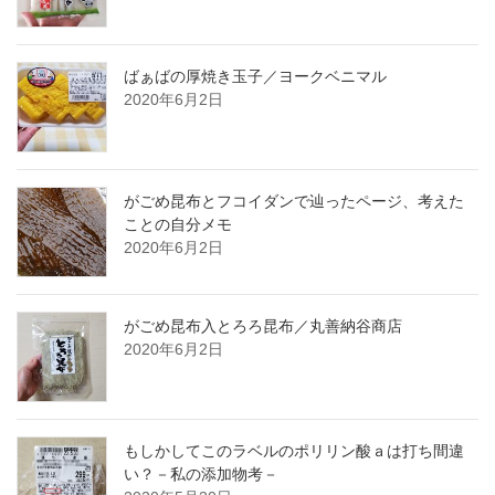
ばぁばの厚焼き玉子／ヨークベニマル
2020年6月2日
がごめ昆布とフコイダンで辿ったページ、考えた
ことの自分メモ
2020年6月2日
がごめ昆布入とろろ昆布／丸善納谷商店
2020年6月2日
もしかしてこのラベルのポリリン酸ａは打ち間違
い？－私の添加物考－