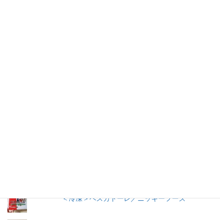
仕事を持つ兼業主婦のデージーBoo（ぶー）です。あるきっかけ
で、食品の添加物に興味を持ちました。食品添加物を頭から否定
する気持ちはありませんが、何が入っているかは知りたいです。
加工食品の原材料は実際に商品の包装を見ないとわからないこと
が多いので、自分の記録用にこのブログを始めました。
人気の投稿とページ
うおきち君のうなぎ（蒲焼）／中日交友商会
冷やし中華 ３食入／サンコー食品
早ゆで３分スパゲティ／マ・マー
＜冷凍＞ペスカトーレ／ニッキーフーズ