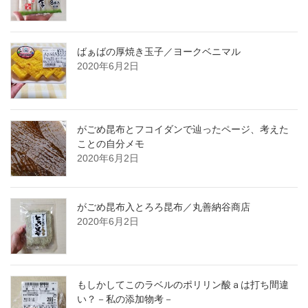
ばぁばの厚焼き玉子／ヨークベニマル
2020年6月2日
がごめ昆布とフコイダンで辿ったページ、考えた
ことの自分メモ
2020年6月2日
がごめ昆布入とろろ昆布／丸善納谷商店
2020年6月2日
もしかしてこのラベルのポリリン酸ａは打ち間違
い？－私の添加物考－