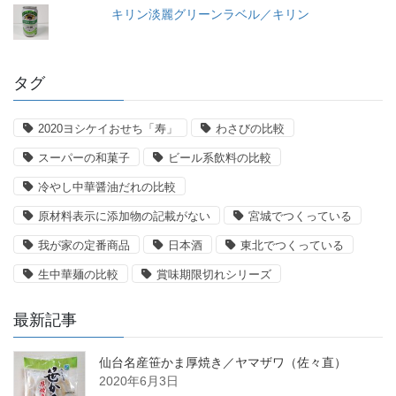
キリン淡麗グリーンラベル／キリン
タグ
2020ヨシケイおせち「寿」
わさびの比較
スーパーの和菓子
ビール系飲料の比較
冷やし中華醤油だれの比較
原材料表示に添加物の記載がない
宮城でつくっている
我が家の定番商品
日本酒
東北でつくっている
生中華麺の比較
賞味期限切れシリーズ
最新記事
仙台名産笹かま厚焼き／ヤマザワ（佐々直）
2020年6月3日