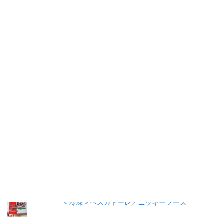
仕事を持つ兼業主婦のデージーBoo（ぶー）です。あるきっかけ
で、食品の添加物に興味を持ちました。食品添加物を頭から否定
する気持ちはありませんが、何が入っているかは知りたいです。
加工食品の原材料は実際に商品の包装を見ないとわからないこと
が多いので、自分の記録用にこのブログを始めました。
人気の投稿とページ
早ゆで３分スパゲティ／マ・マー
【11年経過】コンソメ洋風だし（2008）瓶入り
／味の素
トマトケチャップ／カゴメ
＜冷凍＞ペスカトーレ／ニッキーフーズ