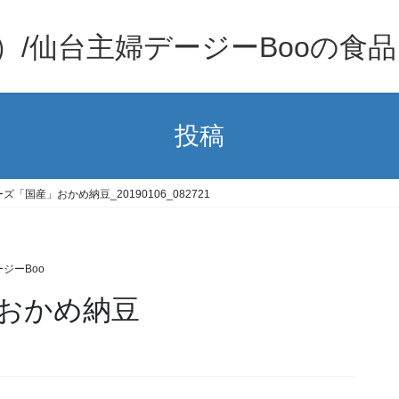
）/仙台主婦デージーBooの食
投稿
ズ「国産」おかめ納豆_20190106_082721
ジーBoo
おかめ納豆