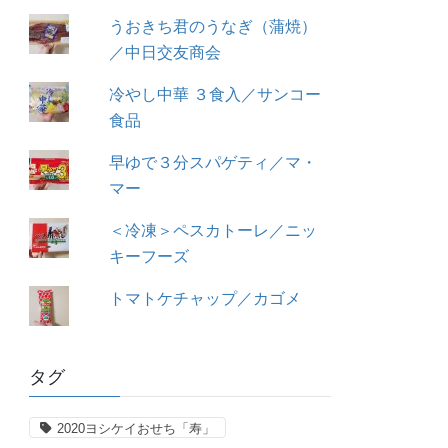
うおきち君のうなぎ（蒲焼）
／中日交友商会
冷やし中華 ３食入／サンコー
食品
早ゆで３分スパゲティ／マ・
マー
＜冷凍＞ペスカトーレ／ニッ
キーフーズ
トマトケチャップ／カゴメ
タグ
2020ヨシケイおせち「寿」