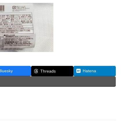
Bluesky
Hatena
Threads