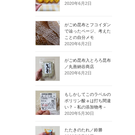
2020年6月2日
がごめ昆布とフコイダン
で辿ったページ、考えた
ことの自分メモ
2020年6月2日
がごめ昆布入とろろ昆布
／丸善納谷商店
2020年6月2日
もしかしてこのラベルの
ポリリン酸ａは打ち間違
い？－私の添加物考－
2020年5月30日
たたきのたれ／鈴勝