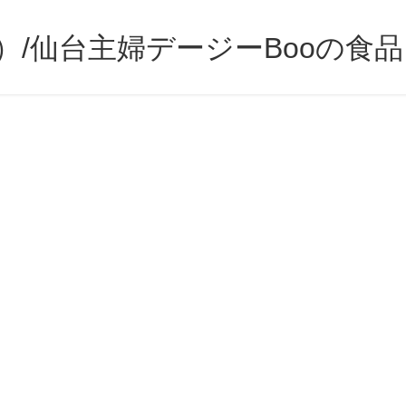
）/仙台主婦デージーBooの食