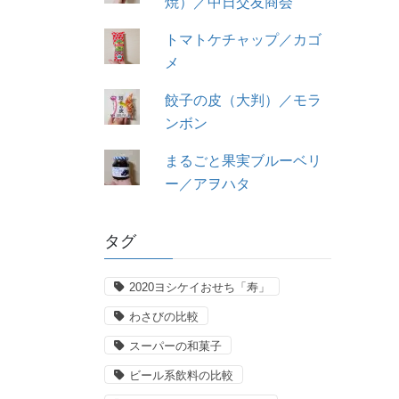
焼）／中日交友商会
トマトケチャップ／カゴ
メ
餃子の皮（大判）／モラ
ンボン
まるごと果実ブルーベリ
ー／アヲハタ
タグ
2020ヨシケイおせち「寿」
わさびの比較
スーパーの和菓子
ビール系飲料の比較